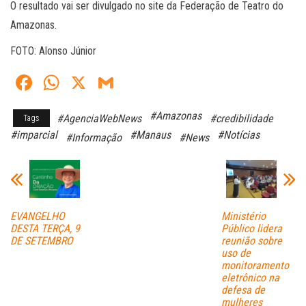
O resultado vai ser divulgado no site da Federação de Teatro do
Amazonas.
FOTO: Alonso Júnior
Fa
W
X
G
ce
ha
m
#Amazonas
#AgenciaWebNews
#credibilidade
Tags
bo
ts
ail
#imparcial
#Manaus
#Notícias
#Informação
#News
ok
A
pp
EVANGELHO
Ministério
DESTA TERÇA, 9
Público lidera
DE SETEMBRO
reunião sobre
uso de
monitoramento
eletrônico na
defesa de
mulheres