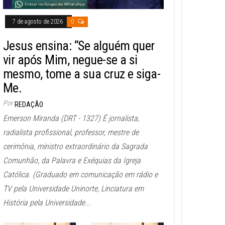
7 de agosto de 2026
0
Jesus ensina: “Se alguém quer
vir após Mim, negue-se a si
mesmo, tome a sua cruz e siga-
Me.
Por
REDAÇÃO
Emerson Miranda (DRT - 1327) É jornalista,
radialista profissional, professor, mestre de
cerimônia, ministro extraordinário da Sagrada
Comunhão, da Palavra e Exéquias da Igreja
Católica. (Graduado em comunicação em rádio e
TV pela Universidade Uninorte, Linciatura em
História pela Universidade...