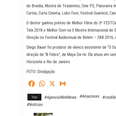
de Brasília, Mostra de Tiradentes, Cine PE, Panorama In
Curtas, Curta Cinema, Lobo Fest, Festival Guarnicê, Canal
O diretor ganhou prêmio de Melhor Filme do 3º FESTCi
Tela 2018 e Melhor Som na II Mostra Internacional de
Direção no Festival Audiovisual de Belém – FAB 2016,
Diego Bauer foi produtor de elenco assistente de “O Ou
direção de “A Febre”, de Maya Da-rin. Ele atuou em s
Horizonte e Rio de Janeiro.
FOTO: Divulgação
Fa
W
X
G
ce
ha
m
#Amazonas
#AgenciaWebNews
#credibi
Tags
bo
ts
ail
#Notícias
ok
A