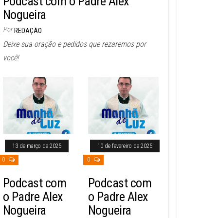
Podcast com o Padre Alex
Nogueira
Por
REDAÇÃO
Deixe sua oração e pedidos que rezaremos por
você!
13 de março de 2025
10 de fevereiro de 2025
0
0
Podcast com
Podcast com
o Padre Alex
o Padre Alex
Nogueira
Nogueira