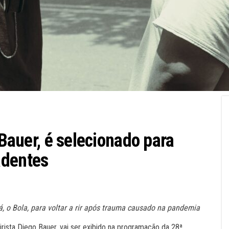
 Bauer, é selecionado para
adentes
, o Bola, para voltar a rir após trauma causado na pandemia
teirista Diego Bauer, vai ser exibido na programação da 28ª