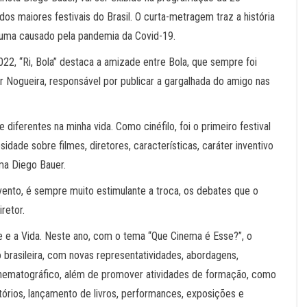
s maiores festivais do Brasil. O curta-metragem traz a história
trauma causado pela pandemia da Covid-19.
2, “Ri, Bola” destaca a amizade entre Bola, que sempre foi
ar Nogueira, responsável por publicar a gargalhada do amigo nas
diferentes na minha vida. Como cinéfilo, foi o primeiro festival
ade sobre filmes, diretores, características, caráter inventivo
rma Diego Bauer.
vento, é sempre muito estimulante a troca, os debates que o
retor.
te e a Vida. Neste ano, com o tema “Que Cinema é Esse?”, o
o brasileira, com novas representatividades, abordagens,
cinematográfico, além de promover atividades de formação, como
atórios, lançamento de livros, performances, exposições e