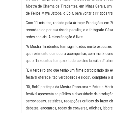
Mostra de Cinema de Tiradentes, em Minas Gerais, um do
de Felipe Maya Jatobá, o Bola, para voltar a rir após 
Com 11 minutos, rodado pela Artrupe Produções em 202
reconhecido por sua risada peculiar, e o fotógrafo Cés
redes sociais. A classificação é livre.
“A Mostra Tiradentes tem significados muito especiais e 
que realmente comecei a acompanhar, com muita curiosid
que a Tiradentes tem para todo cenário brasileiro”, afi
“É o terceiro ano que tenho um filme participando do e
festival oferece, tão verdadeiros e ricos”, completa o di
“Ri, Bola” participa da Mostra Panorama – Entre a Mor
festival apresenta ao público a diversidade da produçã
personagens, estéticas, recepções críticas do fazer 
debates, encontros, rodas de conversa, oficinas, labor