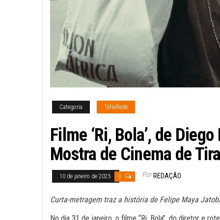
Categoria
TáNaRede
Filme ‘Ri, Bola’, de Diego
Mostra de Cinema de Tir
Por
REDAÇÃO
10 de janeiro de 2025
0
Curta-metragem traz a história de Felipe Maya Jatobá
No dia 31 de janeiro, o filme “Ri, Bola”, do diretor e ro