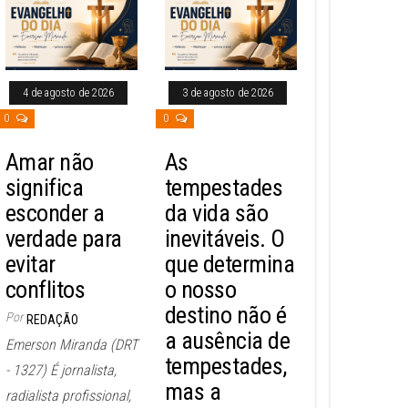
4 de agosto de 2026
3 de agosto de 2026
0
0
Amar não
As
significa
tempestades
esconder a
da vida são
verdade para
inevitáveis. O
evitar
que determina
conflitos
o nosso
destino não é
Por
REDAÇÃO
a ausência de
Emerson Miranda (DRT
tempestades,
- 1327) É jornalista,
mas a
radialista profissional,