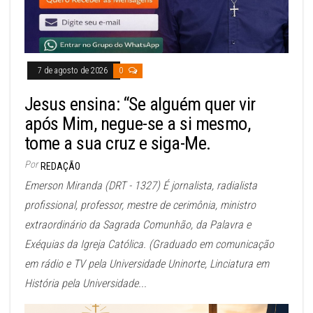
7 de agosto de 2026
0
Jesus ensina: “Se alguém quer vir
após Mim, negue-se a si mesmo,
tome a sua cruz e siga-Me.
Por
REDAÇÃO
Emerson Miranda (DRT - 1327) É jornalista, radialista
profissional, professor, mestre de cerimônia, ministro
extraordinário da Sagrada Comunhão, da Palavra e
Exéquias da Igreja Católica. (Graduado em comunicação
em rádio e TV pela Universidade Uninorte, Linciatura em
História pela Universidade...