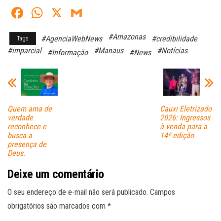
Fa
W
X
G
ce
ha
m
#Amazonas
#AgenciaWebNews
#credibilidade
Tags
bo
ts
ail
#imparcial
#Manaus
#Notícias
#Informação
#News
ok
A
pp
Quem ama de
Cauxi Eletrizado
verdade
2026: Ingressos
reconhece e
à venda para a
busca a
14ª edição
presença de
Deus.
Deixe um comentário
O seu endereço de e-mail não será publicado.
Campos
obrigatórios são marcados com
*