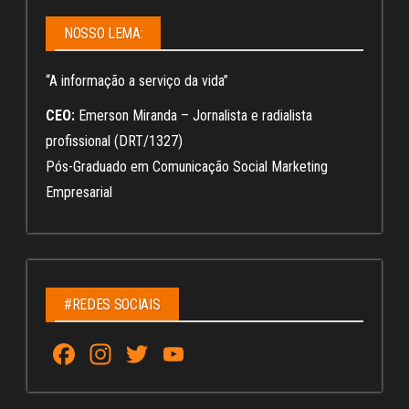
NOSSO LEMA:
“A informação a serviço da vida”
CEO:
Emerson Miranda – Jornalista e radialista
profissional (DRT/1327)
Pós-Graduado em Comunicação Social Marketing
Empresarial
#REDES SOCIAIS
Fa
In
T
Yo
ce
st
wi
u