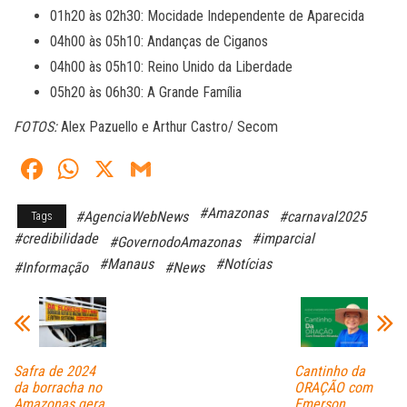
01h20 às 02h30: Mocidade Independente de Aparecida
04h00 às 05h10: Andanças de Ciganos
04h00 às 05h10: Reino Unido da Liberdade
05h20 às 06h30: A Grande Família
FOTOS:
Alex Pazuello e Arthur Castro/ Secom
Fa
W
X
G
ce
ha
m
#Amazonas
#AgenciaWebNews
#carnaval2025
Tags
bo
ts
ail
#credibilidade
#imparcial
#GovernodoAmazonas
ok
A
#Manaus
#Notícias
#Informação
#News
pp
Safra de 2024
Cantinho da
da borracha no
ORAÇÃO com
Amazonas gera
Emerson