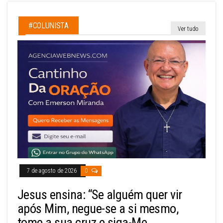
#COLUNISTA
Ver tudo
7 de agosto de 2026
0
Jesus ensina: “Se alguém quer vir
após Mim, negue-se a si mesmo,
tome a sua cruz e siga-Me.