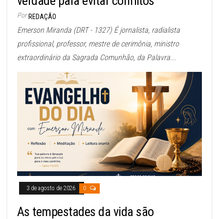
verdade para evitar conflitos
Por
REDAÇÃO
Emerson Miranda (DRT - 1327) É jornalista, radialista
profissional, professor, mestre de cerimônia, ministro
extraordinário da Sagrada Comunhão, da Palavra...
3 de agosto de 2026
0
As tempestades da vida são