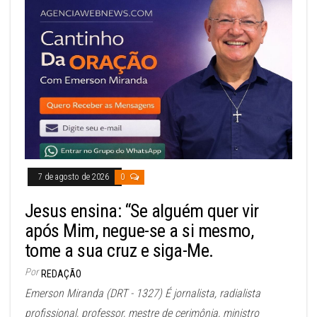
7 de agosto de 2026
0
Jesus ensina: “Se alguém quer vir
após Mim, negue-se a si mesmo,
tome a sua cruz e siga-Me.
Por
REDAÇÃO
Emerson Miranda (DRT - 1327) É jornalista, radialista
profissional, professor, mestre de cerimônia, ministro