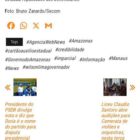
F
oto: Bruno Zanardo/Secom
Fa
W
X
G
ce
ha
m
#Amazonas
#AgenciaWebNews
Tags
bo
ts
ail
#credibilidade
#cartãoauxilioestadual
ok
A
#imparcial
#Manaus
#GovernodoAmazonas
#Informação
pp
#wilsonlimagovernador
#News
Presidente do
Liceu Claudio
PSDB divulga
Santoro abre
nota e diz que
audições para
Doria é o nome
Camerata de
do partido para
violões e
disputa
orquestras,
presidencial
nesta terça