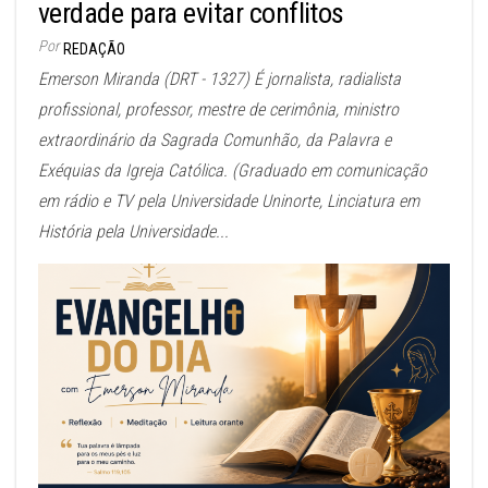
verdade para evitar conflitos
Por
REDAÇÃO
Emerson Miranda (DRT - 1327) É jornalista, radialista
profissional, professor, mestre de cerimônia, ministro
extraordinário da Sagrada Comunhão, da Palavra e
Exéquias da Igreja Católica. (Graduado em comunicação
em rádio e TV pela Universidade Uninorte, Linciatura em
História pela Universidade...