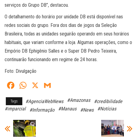
serviços do Grupo DB”, destacou.
O detalhamento do horário por unidade DB está disponível nas
redes sociais do grupo. Fora dos dias de jogos da Seleção
Brasileira, todas as unidades seguirão operando em seus horários
habituais, que variam conforme a loja. Algumas operações, como o
Empório DB Ephigênio Salles e o Super DB Pedro Teixeira,
continuarão funcionando em regime de 24 horas.
Foto: Divulgação
Fa
W
X
G
ce
ha
m
#Amazonas
#AgenciaWebNews
#credibilidade
Tags
bo
ts
ail
#imparcial
#Manaus
#Notícias
#Informação
#News
ok
A
pp