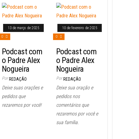
13 de março de 2025
10 de fevereiro de 2025
0
0
Podcast com
Podcast com
o Padre Alex
o Padre Alex
Nogueira
Nogueira
Por
Por
REDAÇÃO
REDAÇÃO
Deixe suas orações e
Deixe sua oração e
pedidos que
pedidos nos
rezaremos por você!
comentários que
rezaremos por você e
sua família.