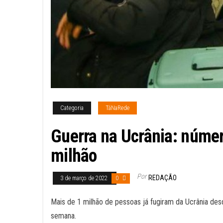
Categoria
TáNaRede
Guerra na Ucrânia: númer
milhão
Por
REDAÇÃO
3 de março de 2022
0
Mais de 1 milhão de pessoas já fugiram da Ucrânia de
semana.