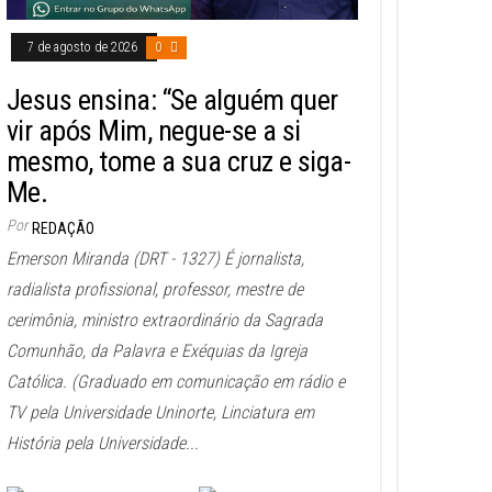
7 de agosto de 2026
0
Jesus ensina: “Se alguém quer
vir após Mim, negue-se a si
mesmo, tome a sua cruz e siga-
Me.
Por
REDAÇÃO
Emerson Miranda (DRT - 1327) É jornalista,
radialista profissional, professor, mestre de
cerimônia, ministro extraordinário da Sagrada
Comunhão, da Palavra e Exéquias da Igreja
Católica. (Graduado em comunicação em rádio e
TV pela Universidade Uninorte, Linciatura em
História pela Universidade...