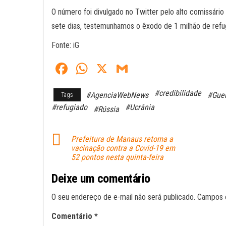
O número foi divulgado no Twitter pelo alto comissário
sete dias, testemunhamos o êxodo de 1 milhão de refugi
Fonte: iG
Fa
W
X
G
ce
ha
m
#credibilidade
#AgenciaWebNews
#Gue
Tags
bo
ts
ail
#refugiado
#Ucrânia
#Rússia
ok
A
pp
Prefeitura de Manaus retoma a
vacinação contra a Covid-19 em
52 pontos nesta quinta-feira
Deixe um comentário
O seu endereço de e-mail não será publicado.
Campos 
Comentário
*