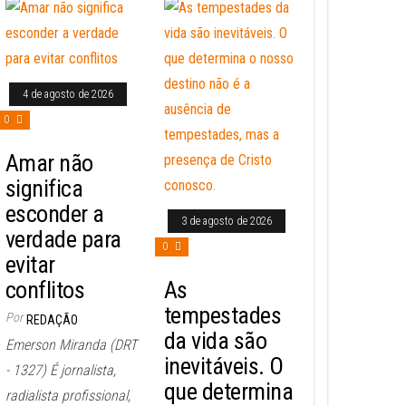
4 de agosto de 2026
0
Amar não
significa
esconder a
3 de agosto de 2026
verdade para
0
evitar
conflitos
As
tempestades
Por
REDAÇÃO
da vida são
Emerson Miranda (DRT
inevitáveis. O
- 1327) É jornalista,
que determina
radialista profissional,