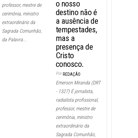
o nosso
professor, mestre de
destino não é
cerimônia, ministro
a ausência de
extraordinário da
tempestades,
Sagrada Comunhão,
mas a
da Palavra...
presença de
Cristo
conosco.
Por
REDAÇÃO
Emerson Miranda (DRT
- 1327) É jornalista,
radialista profissional,
professor, mestre de
cerimônia, ministro
extraordinário da
Sagrada Comunhão,