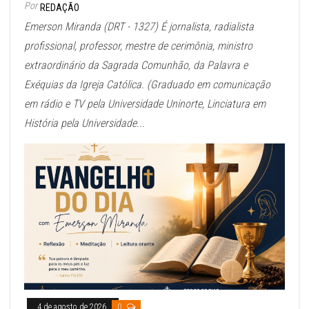
Por
REDAÇÃO
Emerson Miranda (DRT - 1327) É jornalista, radialista
profissional, professor, mestre de cerimônia, ministro
extraordinário da Sagrada Comunhão, da Palavra e
Exéquias da Igreja Católica. (Graduado em comunicação
em rádio e TV pela Universidade Uninorte, Linciatura em
História pela Universidade...
4 de agosto de 2026
0