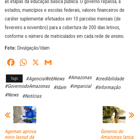
as etapas da educação básica pública. O governo repassa, a
estados, municípios e escolas federais, valores financeiros de
caráter suplementar efetuados em 10 parcelas mensais (de
fevereiro a novembro) para a cobertura de 200 dias letivos,
conforme o número de matriculados em cada rede de ensino.
Foto:
Divulgação/Idam
Fa
W
X
G
ce
ha
m
#Amazonas
#AgenciaWebNews
#credibilidade
Tags
bo
ts
ail
#GovernodoAmazonas
#imparcial
#Idam
#Informação
ok
A
#News
#Notícias
pp
Ageman aprova
Governo do
novo layout da
Amazonas lança