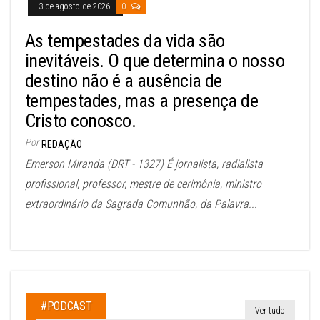
3 de agosto de 2026
0
As tempestades da vida são
inevitáveis. O que determina o nosso
destino não é a ausência de
tempestades, mas a presença de
Cristo conosco.
Por
REDAÇÃO
Emerson Miranda (DRT - 1327) É jornalista, radialista
profissional, professor, mestre de cerimônia, ministro
extraordinário da Sagrada Comunhão, da Palavra...
#PODCAST
Ver tudo