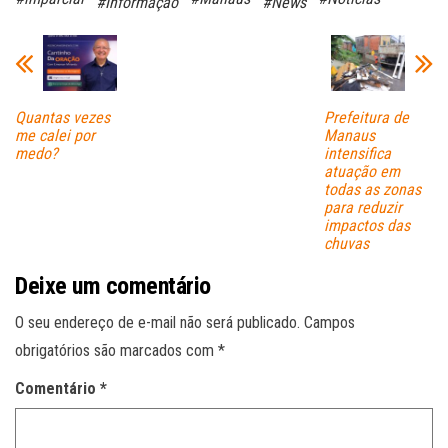
#Informação
#News
ok
A
pp
Quantas vezes
Prefeitura de
me calei por
Manaus
medo?
intensifica
atuação em
todas as zonas
para reduzir
impactos das
chuvas
Deixe um comentário
O seu endereço de e-mail não será publicado.
Campos
obrigatórios são marcados com
*
Comentário
*