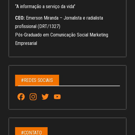
“A informação a serviço da vida”
CEO:
Emerson Miranda – Jornalista e radialista
profissional (DRT/1327)
Pós-Graduado em Comunicação Social Marketing
Empresarial
#REDES SOCIAIS
Fa
In
T
Yo
ce
st
wi
u
bo
ag
tt
Tu
ok
ra
er
be
#CONTATO