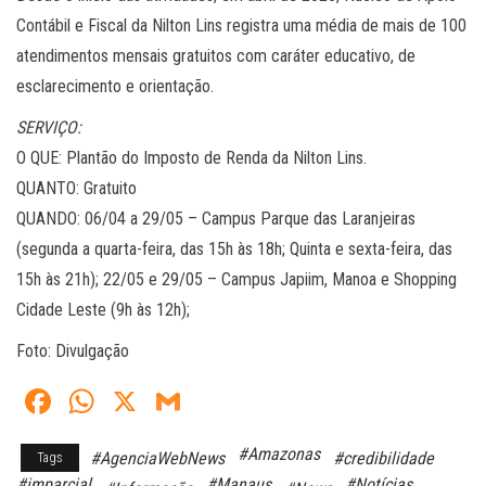
Contábil e Fiscal da Nilton Lins registra uma média de mais de 100
atendimentos mensais gratuitos com caráter educativo, de
esclarecimento e orientação.
SERVIÇO:
O QUE: Plantão do Imposto de Renda da Nilton Lins.
QUANTO: Gratuito
QUANDO: 06/04 a 29/05 – Campus Parque das Laranjeiras
(segunda a quarta-feira, das 15h às 18h; Quinta e sexta-feira, das
15h às 21h); 22/05 e 29/05 – Campus Japiim, Manoa e Shopping
Cidade Leste (9h às 12h);
Foto: Divulgação
Fa
W
X
G
ce
ha
m
#Amazonas
#AgenciaWebNews
#credibilidade
Tags
bo
ts
ail
#imparcial
#Manaus
#Notícias