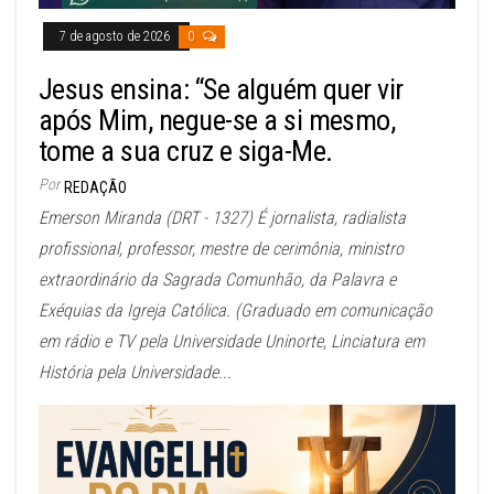
7 de agosto de 2026
0
Jesus ensina: “Se alguém quer vir
após Mim, negue-se a si mesmo,
tome a sua cruz e siga-Me.
Por
REDAÇÃO
Emerson Miranda (DRT - 1327) É jornalista, radialista
profissional, professor, mestre de cerimônia, ministro
extraordinário da Sagrada Comunhão, da Palavra e
Exéquias da Igreja Católica. (Graduado em comunicação
em rádio e TV pela Universidade Uninorte, Linciatura em
História pela Universidade...