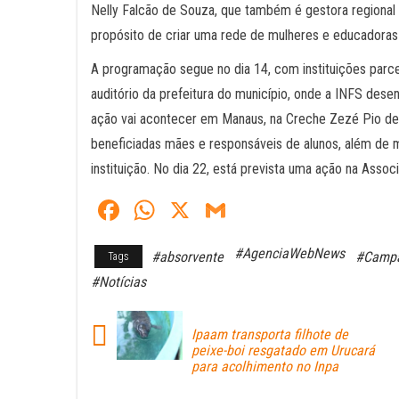
Nelly Falcão de Souza, que também é gestora regional 
propósito de criar uma rede de mulheres e educadoras
A programação segue no dia 14, com instituições parc
auditório da prefeitura do município, onde a INFS dese
ação vai acontecer em Manaus, na Creche Zezé Pio de 
beneficiadas mães e responsáveis de alunos, além de 
instituição. No dia 22, está prevista uma ação na Asso
Fa
W
X
G
ce
ha
m
#AgenciaWebNews
#absorvente
#Camp
Tags
bo
ts
ail
#Notícias
ok
A
pp
Ipaam transporta filhote de
peixe-boi resgatado em Urucará
para acolhimento no Inpa