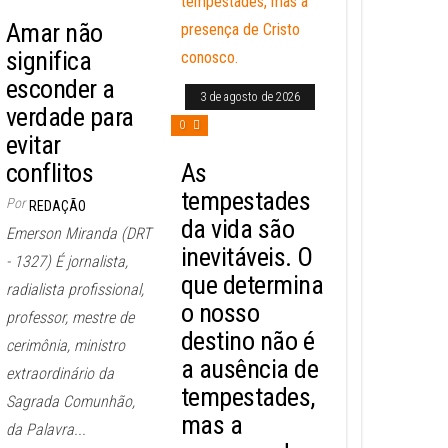
Amar não
significa
esconder a
3 de agosto de 2026
verdade para
0
evitar
conflitos
As
tempestades
Por
REDAÇÃO
da vida são
Emerson Miranda (DRT
inevitáveis. O
- 1327) É jornalista,
que determina
radialista profissional,
o nosso
professor, mestre de
destino não é
cerimônia, ministro
a ausência de
extraordinário da
tempestades,
Sagrada Comunhão,
mas a
da Palavra...