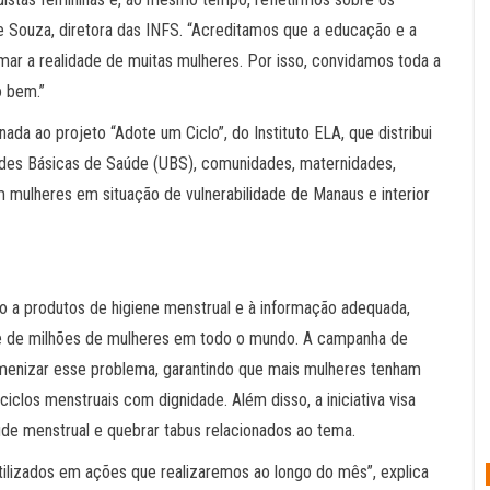
de Souza, diretora das INFS. “Acreditamos que a educação e a
mar a realidade de muitas mulheres. Por isso, convidamos toda a
o bem.”
a ao projeto “Adote um Ciclo”, do Instituto ELA, que distribui
dades Básicas de Saúde (UBS), comunidades, maternidades,
m mulheres em situação de vulnerabilidade de Manaus e interior
so a produtos de higiene menstrual e à informação adequada,
de de milhões de mulheres em todo o mundo. A campanha de
enizar esse problema, garantindo que mais mulheres tenham
iclos menstruais com dignidade. Além disso, a iniciativa visa
de menstrual e quebrar tabus relacionados ao tema.
tilizados em ações que realizaremos ao longo do mês”, explica