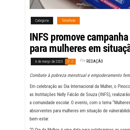
Categoria
TáNaRede
INFS promove campanha 
para mulheres em situaçã
Por
REDAÇÃO
6 de março de 2025
0
Combate à pobreza menstrual e empoderamento femi
Em celebração ao Dia Internacional da Mulher, o Pinoc
as Instituições Nelly Falcão de Souza (INFS), realizar
a comunidade escolar. O evento, com o tema “Mulheres 
absorventes para mulheres em situação de vulnerabilid
bem-estar.
“O Dia da Mulher é uma data para celebrarmos as conq