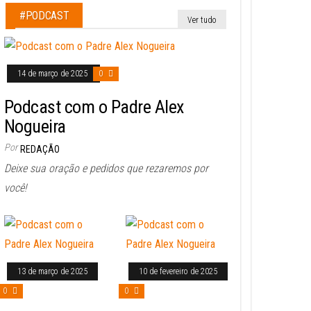
#PODCAST
Ver tudo
14 de março de 2025
0
Podcast com o Padre Alex
Nogueira
Por
REDAÇÃO
Deixe sua oração e pedidos que rezaremos por
você!
13 de março de 2025
10 de fevereiro de 2025
0
0