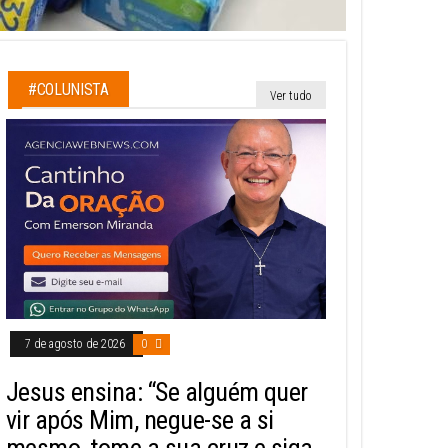
#COLUNISTA
Ver tudo
7 de agosto de 2026
0
Jesus ensina: “Se alguém quer
vir após Mim, negue-se a si