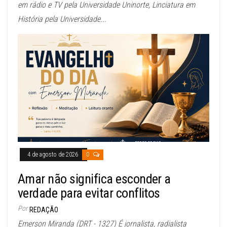
em rádio e TV pela Universidade Uninorte, Linciatura em
História pela Universidade...
4 de agosto de 2026
0
Amar não significa esconder a
verdade para evitar conflitos
Por
REDAÇÃO
Emerson Miranda (DRT - 1327) É jornalista, radialista