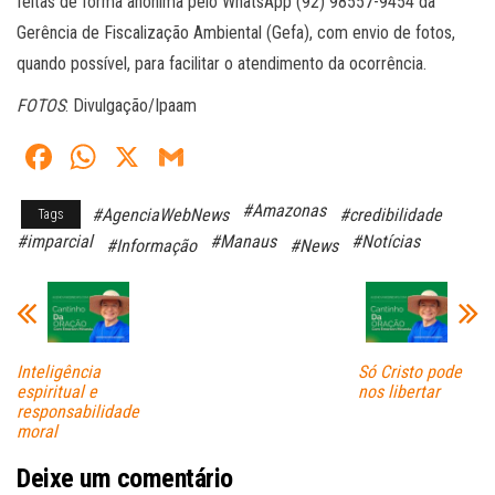
feitas de forma anônima pelo WhatsApp (92) 98557-9454 da
Gerência de Fiscalização Ambiental (Gefa), com envio de fotos,
quando possível, para facilitar o atendimento da ocorrência.
FOTOS
: Divulgação/Ipaam
Fa
W
X
G
ce
ha
m
#Amazonas
#AgenciaWebNews
#credibilidade
Tags
bo
ts
ail
#imparcial
#Manaus
#Notícias
#Informação
#News
ok
A
pp
Inteligência
Só Cristo pode
espiritual e
nos libertar
responsabilidade
moral
Deixe um comentário