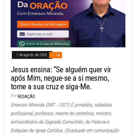
7 de agosto de 2026
0
Jesus ensina: “Se alguém quer vir
após Mim, negue-se a si mesmo,
tome a sua cruz e siga-Me.
Por
REDAÇÃO
Emerson Miranda (DRT - 1327) É jornalista, radialista
profissional, professor, mestre de cerimônia, ministro
extraordinário da Sagrada Comunhão, da Palavra e
Exéquias da Igreja Católica. (Graduado em comunicação