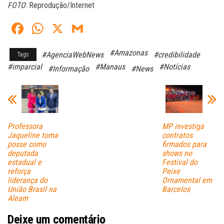
FOTO
: Reprodução/Internet
Fa
W
X
G
ce
ha
m
#Amazonas
#AgenciaWebNews
#credibilidade
Tags
bo
ts
ail
#imparcial
#Manaus
#Notícias
#Informação
#News
ok
A
pp
Professora
MP investiga
Jaqueline toma
contratos
posse como
firmados para
deputada
shows no
estadual e
Festival do
reforça
Peixe
liderança do
Ornamental em
União Brasil na
Barcelos
Aleam
Deixe um comentário