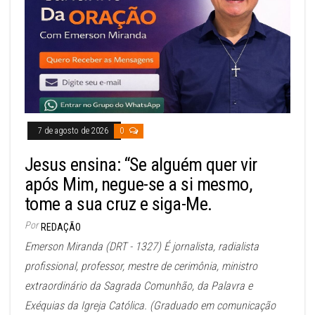
7 de agosto de 2026
0
Jesus ensina: “Se alguém quer vir
após Mim, negue-se a si mesmo,
tome a sua cruz e siga-Me.
Por
REDAÇÃO
Emerson Miranda (DRT - 1327) É jornalista, radialista
profissional, professor, mestre de cerimônia, ministro
extraordinário da Sagrada Comunhão, da Palavra e
Exéquias da Igreja Católica. (Graduado em comunicação