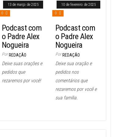
13 de março de 2025
10 de fevereiro de 2025
0
0
Podcast com
Podcast com
o Padre Alex
o Padre Alex
Nogueira
Nogueira
Por
Por
REDAÇÃO
REDAÇÃO
Deixe suas orações e
Deixe sua oração e
pedidos que
pedidos nos
rezaremos por você!
comentários que
rezaremos por você e
sua família.