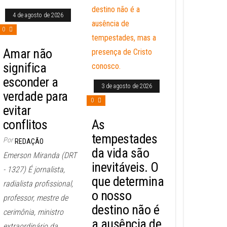
4 de agosto de 2026
0
Amar não
significa
esconder a
3 de agosto de 2026
verdade para
0
evitar
conflitos
As
tempestades
Por
REDAÇÃO
da vida são
Emerson Miranda (DRT
inevitáveis. O
- 1327) É jornalista,
que determina
radialista profissional,
o nosso
professor, mestre de
destino não é
cerimônia, ministro
a ausência de
extraordinário da