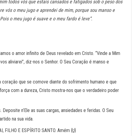
 mim todos vós que estais cansados e fatigados sob o peso dos
bre vós o meu jugo e aprendei de mim, porque sou manso e
Pois o meu jugo é suave e o meu fardo é leve”.
mos o amor infinito de Deus revelado em Cristo. “Vinde a Mim
vos aliviarei”, diz-nos o Senhor. O Seu Coração é manso e
um coração que se comove diante do sofrimento humano e que
orça com a dureza, Cristo mostra-nos que o verdadeiro poder
Deposite n’Ele as suas cargas, ansiedades e feridas. O Seu
rtido na sua vida.
PAI, FILHO E ESPÍRITO SANTO. Amém 🙌