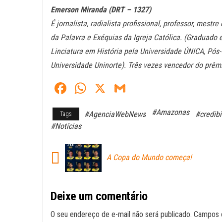
Emerson Miranda (DRT – 1327)
É jornalista, radialista profissional, professor, mest
da Palavra e Exéquias da Igreja Católica. (Graduado
Linciatura em História pela Universidade ÚNICA, P
Universidade Uninorte). Três vezes vencedor do prê
Fa
W
X
G
ce
ha
m
#Amazonas
#AgenciaWebNews
#credibi
Tags
bo
ts
ail
#Notícias
ok
A
pp
A Copa do Mundo começa!
Deixe um comentário
O seu endereço de e-mail não será publicado.
Campos 