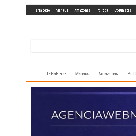
Skip
TáNaRede
Manaus
Amazonas
Política
Colunistas
to
the
content
TáNaRede
Manaus
Amazonas
Polí