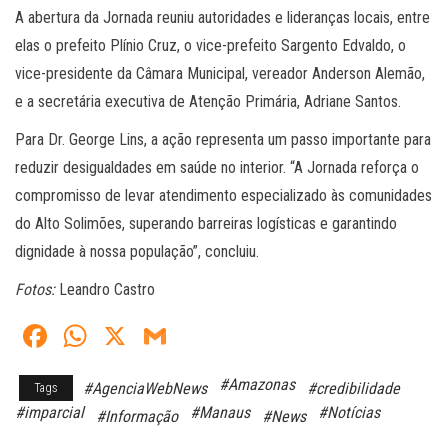
A abertura da Jornada reuniu autoridades e lideranças locais, entre
elas o prefeito Plínio Cruz, o vice-prefeito Sargento Edvaldo, o
vice-presidente da Câmara Municipal, vereador Anderson Alemão,
e a secretária executiva de Atenção Primária, Adriane Santos.
Para Dr. George Lins, a ação representa um passo importante para
reduzir desigualdades em saúde no interior. “A Jornada reforça o
compromisso de levar atendimento especializado às comunidades
do Alto Solimões, superando barreiras logísticas e garantindo
dignidade à nossa população”, concluiu.
Fotos:
Leandro Castro
Fa
W
X
G
ce
ha
m
#Amazonas
#AgenciaWebNews
#credibilidade
Tags
bo
ts
ail
#imparcial
#Manaus
#Notícias
#Informação
#News
ok
A