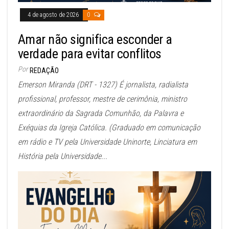
4 de agosto de 2026
0
Amar não significa esconder a
verdade para evitar conflitos
Por
REDAÇÃO
Emerson Miranda (DRT - 1327) É jornalista, radialista
profissional, professor, mestre de cerimônia, ministro
extraordinário da Sagrada Comunhão, da Palavra e
Exéquias da Igreja Católica. (Graduado em comunicação
em rádio e TV pela Universidade Uninorte, Linciatura em
História pela Universidade...