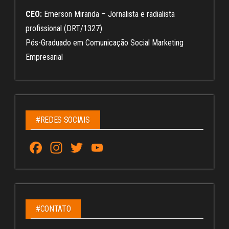
CEO:
Emerson Miranda – Jornalista e radialista
profissional (DRT/1327)
Pós-Graduado em Comunicação Social Marketing
Empresarial
#REDES SOCIAIS
Fa
In
T
Yo
ce
st
wi
u
bo
ag
tt
Tu
ok
ra
er
be
m
C
#CONTATO