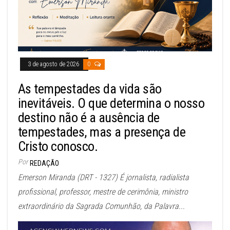
3 de agosto de 2026
0
As tempestades da vida são
inevitáveis. O que determina o nosso
destino não é a ausência de
tempestades, mas a presença de
Cristo conosco.
Por
REDAÇÃO
Emerson Miranda (DRT - 1327) É jornalista, radialista
profissional, professor, mestre de cerimônia, ministro
extraordinário da Sagrada Comunhão, da Palavra...