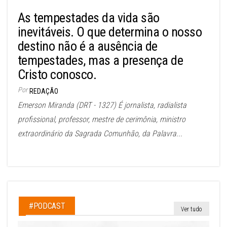
As tempestades da vida são
inevitáveis. O que determina o nosso
destino não é a ausência de
tempestades, mas a presença de
Cristo conosco.
Por
REDAÇÃO
Emerson Miranda (DRT - 1327) É jornalista, radialista
profissional, professor, mestre de cerimônia, ministro
extraordinário da Sagrada Comunhão, da Palavra...
#PODCAST
Ver tudo