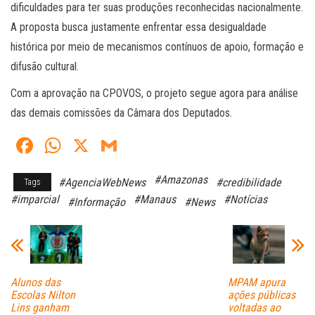
dificuldades para ter suas produções reconhecidas nacionalmente.
A proposta busca justamente enfrentar essa desigualdade
histórica por meio de mecanismos contínuos de apoio, formação e
difusão cultural.
Com a aprovação na CPOVOS, o projeto segue agora para análise
das demais comissões da Câmara dos Deputados.
Fa
W
X
G
ce
ha
m
#Amazonas
#AgenciaWebNews
#credibilidade
Tags
bo
ts
ail
#imparcial
#Manaus
#Notícias
#Informação
#News
ok
A
pp
Alunos das
MPAM apura
Escolas Nilton
ações públicas
Lins ganham
voltadas ao