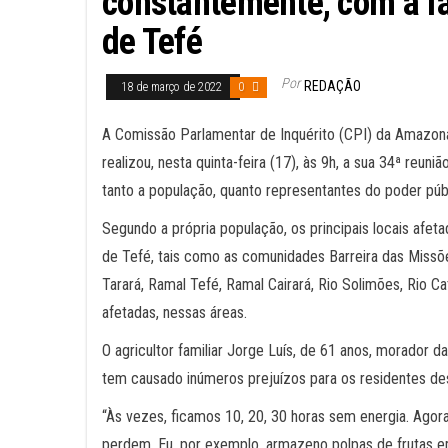
constantemente, com a fal
de Tefé
Por
REDAÇÃO
18 de março de 2022
0
A Comissão Parlamentar de Inquérito (CPI) da Amazon
realizou, nesta quinta-feira (17), às 9h, a sua 34ª reu
tanto a população, quanto representantes do poder públ
Segundo a própria população, os principais locais afet
de Tefé, tais como as comunidades Barreira das Missõe
Tarará, Ramal Tefé, Ramal Cairará, Rio Solimões, Rio C
afetadas, nessas áreas.
O agricultor familiar Jorge Luís, de 61 anos, morador 
tem causado inúmeros prejuízos para os residentes des
“Às vezes, ficamos 10, 20, 30 horas sem energia. Agora
perdem. Eu, por exemplo, armazeno polpas de frutas e