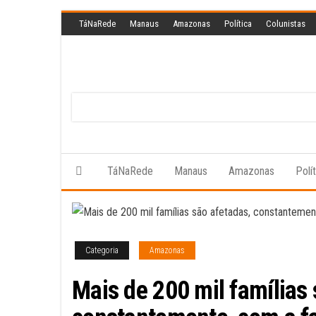
Skip
TáNaRede
Manaus
Amazonas
Política
Colunistas
to
the
content
TáNaRede
Manaus
Amazonas
Polí
Categoria
Amazonas
Mais de 200 mil famílias 