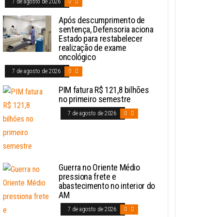
7 de agosto de 2026
0
Após descumprimento de
sentença, Defensoria aciona
Estado para restabelecer
realização de exame
oncológico
7 de agosto de 2026
0
PIM fatura R$ 121,8 bilhões
no primeiro semestre
7 de agosto de 2026
0
Guerra no Oriente Médio
pressiona frete e
abastecimento no interior do
AM
7 de agosto de 2026
0