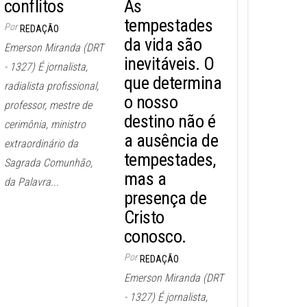
conflitos
As
tempestades
Por
REDAÇÃO
da vida são
Emerson Miranda (DRT
inevitáveis. O
- 1327) É jornalista,
que determina
radialista profissional,
o nosso
professor, mestre de
destino não é
cerimônia, ministro
a ausência de
extraordinário da
tempestades,
Sagrada Comunhão,
mas a
da Palavra...
presença de
Cristo
conosco.
Por
REDAÇÃO
Emerson Miranda (DRT
- 1327) É jornalista,