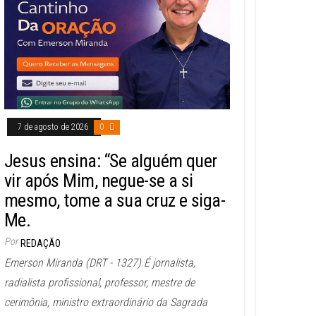
7 de agosto de 2026
0
Jesus ensina: “Se alguém quer
vir após Mim, negue-se a si
mesmo, tome a sua cruz e siga-
Me.
Por
REDAÇÃO
Emerson Miranda (DRT - 1327) É jornalista,
radialista profissional, professor, mestre de
cerimônia, ministro extraordinário da Sagrada