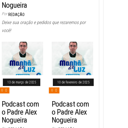
Nogueira
Por
REDAÇÃO
Deixe sua oração e pedidos que rezaremos por
você!
13 de março de 2025
10 de fevereiro de 2025
0
0
Podcast com
Podcast com
o Padre Alex
o Padre Alex
Nogueira
Nogueira