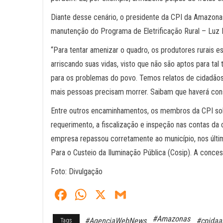
Diante desse cenário, o presidente da CPI da Amazonas
manutenção do Programa de Eletrificação Rural – Luz 
“Para tentar amenizar o quadro, os produtores rurais e
arriscando suas vidas, visto que não são aptos para tal
para os problemas do povo. Temos relatos de cidadãos 
mais pessoas precisam morrer. Saibam que haverá con
Entre outros encaminhamentos, os membros da CPI soli
requerimento, a fiscalização e inspeção nas contas da
empresa repassou corretamente ao município, nos últi
Para o Custeio da Iluminação Pública (Cosip). A concess
Foto: Divulgação
Fa
W
X
G
ce
ha
m
#Amazonas
#AgenciaWebNews
#cpidaa
Tags