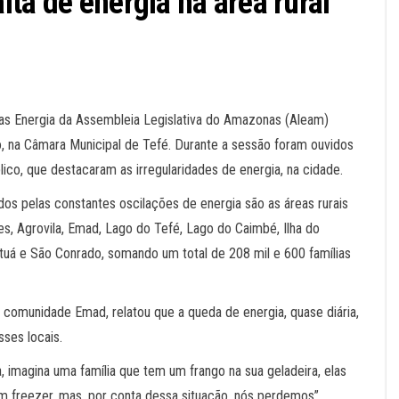
ta de energia na área rural
as Energia da Assembleia Legislativa do Amazonas (Aleam)
nião, na Câmara Municipal de Tefé. Durante a sessão foram ouvidos
ico, que destacaram as irregularidades de energia, na cidade.
ados pelas constantes oscilações de energia são as áreas rurais
s, Agrovila, Emad, Lago do Tefé, Lago do Caimbé, Ilha do
atuá e São Conrado, somando um total de 208 mil e 600 famílias
da comunidade Emad, relatou que a queda de energia, quase diária,
ses locais.
, imagina uma família que tem um frango na sua geladeira, elas
m freezer, mas, por conta dessa situação, nós perdemos”.