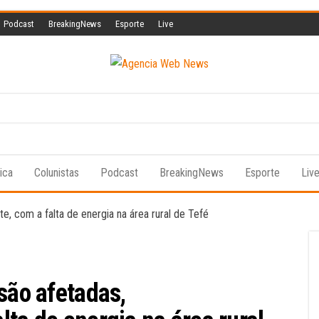
Podcast
BreakingNews
Esporte
Live
Agencia
A
informação
Web
a serviço
da vida!
News
tica
Colunistas
Podcast
BreakingNews
Esporte
Liv
são afetadas,