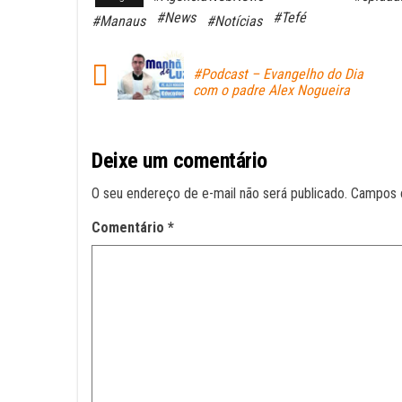
bo
ts
ail
#News
#Tefé
#Manaus
#Notícias
ok
A
pp
#Podcast – Evangelho do Dia
com o padre Alex Nogueira
Deixe um comentário
O seu endereço de e-mail não será publicado.
Campos 
Comentário
*