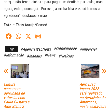
porque não tenho dinheiro para pagar um dentista particular, mas
agora, enfim, consegui. Por isso, a minha filha e eu só temos a
agradecer”, destacou a mãe.
Foto
– Thaís Araújo/Semed
Fa
W
X
G
ce
ha
m
#credibilidade
#AgenciaWebNews
#imparcial
Tags
bo
ts
ail
#Informação
#News
#Manaus
#Notícias
ok
A
pp
Cultura
Aero Drag
comemora
Import 2022
derrubada de
será realizado
vetos às Leis
no Aeroclube do
Paulo Gustavo e
Amazonas,
Aldir Blanc 2
nesta sexta-feira