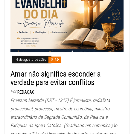
4 de agosto de 2026
0
Amar não significa esconder a
verdade para evitar conflitos
Por
REDAÇÃO
Emerson Miranda (DRT - 1327) É jornalista, radialista
profissional, professor, mestre de cerimônia, ministro
extraordinário da Sagrada Comunhão, da Palavra e
Exéquias da Igreja Católica. (Graduado em comunicação
em rádio e TV pela Universidade Uninorte, Linciatura em