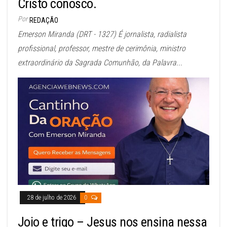
Cristo conosco.
Por
REDAÇÃO
Emerson Miranda (DRT - 1327) É jornalista, radialista
profissional, professor, mestre de cerimônia, ministro
extraordinário da Sagrada Comunhão, da Palavra...
28 de julho de 2026
0
Joio e trigo – Jesus nos ensina nessa