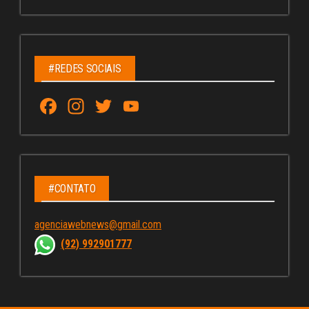
#REDES SOCIAIS
Fa
In
T
Yo
ce
st
wi
u
bo
ag
tt
Tu
ok
ra
er
be
m
C
#CONTATO
ha
agenciawebnews@gmail.com
nn
(92) 992901777
el