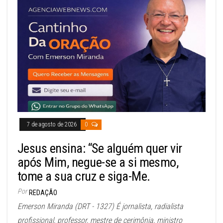
7 de agosto de 2026
0
Jesus ensina: “Se alguém quer vir
após Mim, negue-se a si mesmo,
tome a sua cruz e siga-Me.
Por
REDAÇÃO
Emerson Miranda (DRT - 1327) É jornalista, radialista
profissional, professor, mestre de cerimônia, ministro