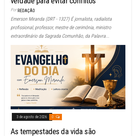
verdade para evitar conflitos
Por
REDAÇÃO
Emerson Miranda (DRT - 1327) É jornalista, radialista
profissional, professor, mestre de cerimônia, ministro
extraordinário da Sagrada Comunhão, da Palavra...
3 de agosto de 2026
0
As tempestades da vida são