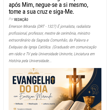
após Mim, negue-se a si mesmo,
tome a sua cruz e siga-Me.
Por
REDAÇÃO
Emerson Miranda (DRT - 1327) É jornalista, radialista
profissional, professor, mestre de cerimônia, ministro
extraordinário da Sagrada Comunhão, da Palavra e
Exéquias da Igreja Católica. (Graduado em comunicação
em rádio e TV pela Universidade Uninorte, Linciatura em
História pela Universidade...