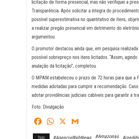
licitação de forma presencial, mas não verifiquei a pr
Transparência. Após solicitar a íntegra do procedimento 
possível superestimativa no quantitativo de itens, obje
a realizar pregão presencial em detrimento do eletrôn
argumentou.
O promotor destacou ainda que, em pesquisa realizada p
possível sobrepreço nos itens licitados. “Assim, agind
anulação da licitação”, completou.
O MPAM estabeleceu o prazo de 72 horas para que a Pr
medidas adotadas para cumprir a recomendação. Caso a
adotar providências judiciais cabíveis para garantir a tr
Foto: Divulgação
Fa
W
X
G
ce
ha
m
#Amazonas
#AgenciaWebNews
#credibi
Tags