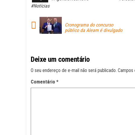
bo
ts
ail
#Notícias
ok
A
pp
Cronograma do concurso
público da Aleam é divulgado
Deixe um comentário
O seu endereço de e-mail não será publicado.
Campos 
Comentário
*