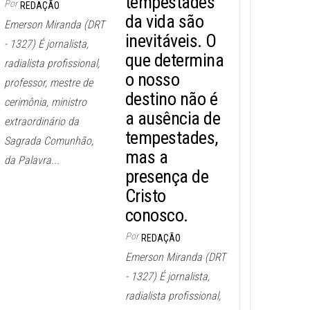
tempestades
Por
REDAÇÃO
da vida são
Emerson Miranda (DRT
inevitáveis. O
- 1327) É jornalista,
que determina
radialista profissional,
o nosso
professor, mestre de
destino não é
cerimônia, ministro
a ausência de
extraordinário da
tempestades,
Sagrada Comunhão,
mas a
da Palavra...
presença de
Cristo
conosco.
Por
REDAÇÃO
Emerson Miranda (DRT
- 1327) É jornalista,
radialista profissional,