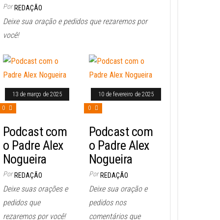
Por
REDAÇÃO
Deixe sua oração e pedidos que rezaremos por
você!
13 de março de 2025
10 de fevereiro de 2025
0
0
Podcast com
Podcast com
o Padre Alex
o Padre Alex
Nogueira
Nogueira
Por
Por
REDAÇÃO
REDAÇÃO
Deixe suas orações e
Deixe sua oração e
pedidos que
pedidos nos
rezaremos por você!
comentários que