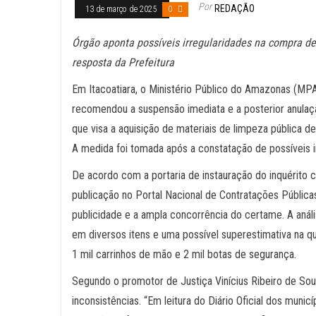
Por
REDAÇÃO
13 de março de 2025
0
Órgão aponta possíveis irregularidades na compra de
resposta da Prefeitura
Em Itacoatiara, o Ministério Público do Amazonas (MPA
recomendou a suspensão imediata e a posterior anulaç
que visa a aquisição de materiais de limpeza pública des
A medida foi tomada após a constatação de possíveis ir
De acordo com a portaria de instauração do inquérito civ
publicação no Portal Nacional de Contratações Públic
publicidade e a ampla concorrência do certame. A aná
em diversos itens e uma possível superestimativa na q
1 mil carrinhos de mão e 2 mil botas de segurança.
Segundo o promotor de Justiça Vinícius Ribeiro de Sou
inconsistências. “Em leitura do Diário Oficial dos munic