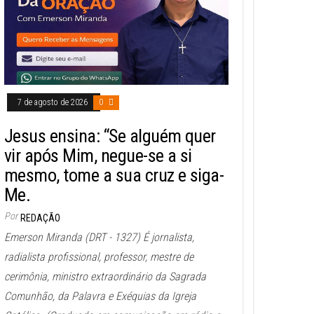
7 de agosto de 2026
0
Jesus ensina: “Se alguém quer
vir após Mim, negue-se a si
mesmo, tome a sua cruz e siga-
Me.
Por
REDAÇÃO
Emerson Miranda (DRT - 1327) É jornalista,
radialista profissional, professor, mestre de
cerimônia, ministro extraordinário da Sagrada
Comunhão, da Palavra e Exéquias da Igreja