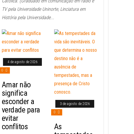
Católica. (Graduado em comunicação em rádio e
TV pela Universidade Uninorte, Linciatura em
História pela Universidade...
4 de agosto de 2026
0
Amar não
significa
esconder a
3 de agosto de 2026
verdade para
0
evitar
conflitos
As