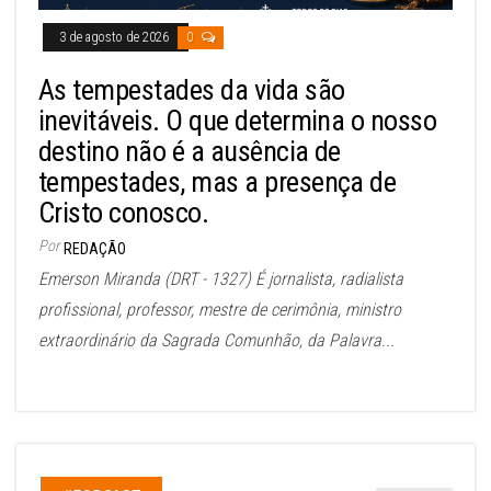
3 de agosto de 2026
0
As tempestades da vida são
inevitáveis. O que determina o nosso
destino não é a ausência de
tempestades, mas a presença de
Cristo conosco.
Por
REDAÇÃO
Emerson Miranda (DRT - 1327) É jornalista, radialista
profissional, professor, mestre de cerimônia, ministro
extraordinário da Sagrada Comunhão, da Palavra...