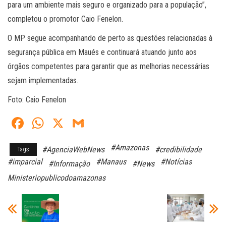
para um ambiente mais seguro e organizado para a população”,
completou o promotor Caio Fenelon.
O MP segue acompanhando de perto as questões relacionadas à
segurança pública em Maués e continuará atuando junto aos
órgãos competentes para garantir que as melhorias necessárias
sejam implementadas.
Foto: Caio Fenelon
Fa
W
X
G
ce
ha
m
#Amazonas
#AgenciaWebNews
#credibilidade
Tags
bo
ts
ail
#imparcial
#Manaus
#Notícias
#Informação
#News
ok
A
Ministeriopublicodoamazonas
pp