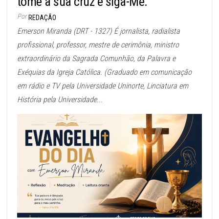
tome a sua cruz e siga-Me.
Por
REDAÇÃO
Emerson Miranda (DRT - 1327) É jornalista, radialista
profissional, professor, mestre de cerimônia, ministro
extraordinário da Sagrada Comunhão, da Palavra e
Exéquias da Igreja Católica. (Graduado em comunicação
em rádio e TV pela Universidade Uninorte, Linciatura em
História pela Universidade...