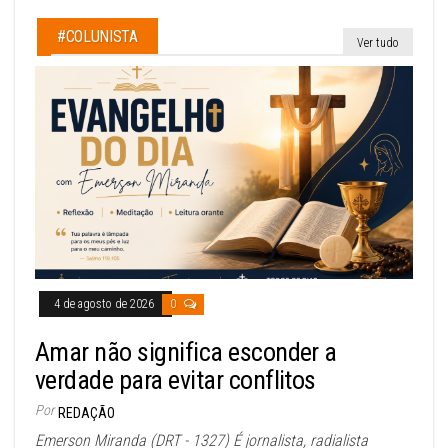
#COLUNISTA
Ver tudo
4 de agosto de 2026
0
Amar não significa esconder a
verdade para evitar conflitos
Por
REDAÇÃO
Emerson Miranda (DRT - 1327) É jornalista, radialista