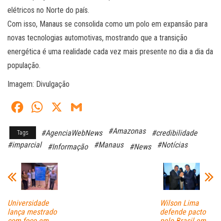
elétricos no Norte do país.
Com isso, Manaus se consolida como um polo em expansão para
novas tecnologias automotivas, mostrando que a transição
energética é uma realidade cada vez mais presente no dia a dia da
população.
Imagem: Divulgação
Fa
W
X
G
ce
ha
m
#Amazonas
#AgenciaWebNews
#credibilidade
Tags
bo
ts
ail
#imparcial
#Manaus
#Notícias
#Informação
#News
ok
A
pp
Universidade
Wilson Lima
lança mestrado
defende pacto
com foco em
pelo Brasil em