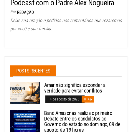
Podcast com o Padre Alex Nogueira
Por
REDAÇÃO
Deixe sua oração e pedidos nos comentários que rezaremos
por você e sua família.
POSTS RECENTES
Amar não significa esconder a
verdade para evitar conflitos
4 de agosto de 2026
0
Band Amazonas realiza o primeiro
Debate entre os candidatos ao
Governo do estado no domingo, 09 de
agosto, às 19 horas