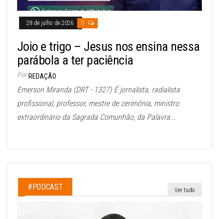
28 de julho de 2026
0
Joio e trigo – Jesus nos ensina nessa
parábola a ter paciência
Por
REDAÇÃO
Emerson Miranda (DRT - 1327) É jornalista, radialista
profissional, professor, mestre de cerimônia, ministro
extraordinário da Sagrada Comunhão, da Palavra...
#PODCAST
Ver tudo