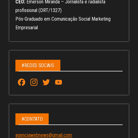
CEO:
Emerson Miranda – Jornalista e radialista
profissional (DRT/1327)
Pós-Graduado em Comunicação Social Marketing
Empresarial
#REDES SOCIAIS
Fa
In
T
Yo
ce
st
wi
u
bo
ag
tt
Tu
ok
ra
er
be
m
C
#CONTATO
ha
agenciawebnews@gmail.com