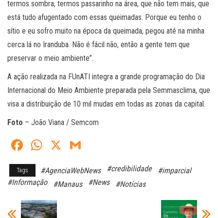
termos sombra, termos passarinho na área, que não tem mais, que
está tudo afugentado com essas queimadas. Porque eu tenho o
sítio e eu sofro muito na época da queimada, pegou até na minha
cerca lá no Iranduba. Não é fácil não, então a gente tem que
preservar o meio ambiente”.
A ação realizada na FUnATI integra a grande programação do Dia
Internacional do Meio Ambiente preparada pela Semmasclima, que
visa a distribuição de 10 mil mudas em todas as zonas da capital.
Foto
– João Viana / Semcom
Fa
W
X
G
ce
ha
m
#credibilidade
#AgenciaWebNews
#imparcial
Tags
bo
ts
ail
#Informação
#News
#Manaus
#Notícias
ok
A
pp