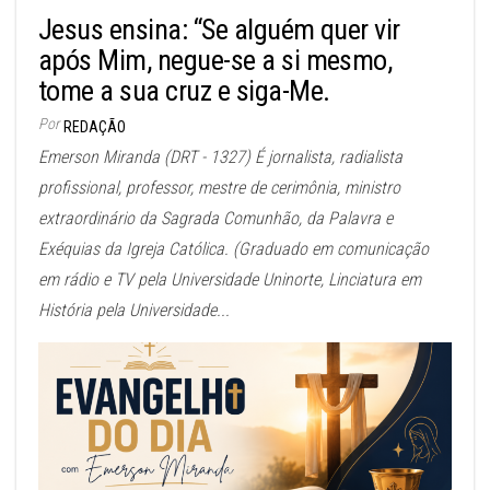
Jesus ensina: “Se alguém quer vir
após Mim, negue-se a si mesmo,
tome a sua cruz e siga-Me.
Por
REDAÇÃO
Emerson Miranda (DRT - 1327) É jornalista, radialista
profissional, professor, mestre de cerimônia, ministro
extraordinário da Sagrada Comunhão, da Palavra e
Exéquias da Igreja Católica. (Graduado em comunicação
em rádio e TV pela Universidade Uninorte, Linciatura em
História pela Universidade...