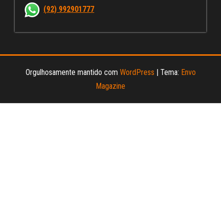
nn
(92) 992901777
el
Orgulhosamente mantido com
WordPress
|
Tema:
Envo
Magazine