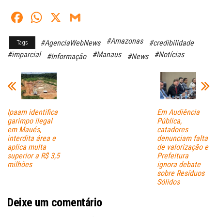
Fa
W
X
G
ce
ha
m
#Amazonas
#AgenciaWebNews
#credibilidade
Tags
bo
ts
ail
#imparcial
#Manaus
#Notícias
#Informação
#News
ok
A
pp
Ipaam identifica
Em Audiência
garimpo ilegal
Pública,
em Maués,
catadores
interdita área e
denunciam falta
aplica multa
de valorização e
superior a R$ 3,5
Prefeitura
milhões
ignora debate
sobre Resíduos
Sólidos
Deixe um comentário