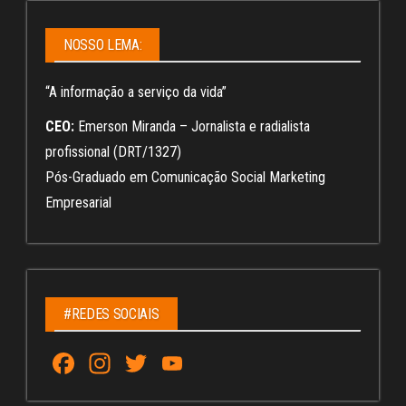
NOSSO LEMA:
“A informação a serviço da vida”
CEO:
Emerson Miranda – Jornalista e radialista
profissional (DRT/1327)
Pós-Graduado em Comunicação Social Marketing
Empresarial
#REDES SOCIAIS
Fa
In
T
Yo
ce
st
wi
u