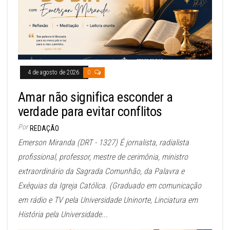
4 de agosto de 2026
0
Amar não significa esconder a
verdade para evitar conflitos
Por
REDAÇÃO
Emerson Miranda (DRT - 1327) É jornalista, radialista
profissional, professor, mestre de cerimônia, ministro
extraordinário da Sagrada Comunhão, da Palavra e
Exéquias da Igreja Católica. (Graduado em comunicação
em rádio e TV pela Universidade Uninorte, Linciatura em
História pela Universidade...