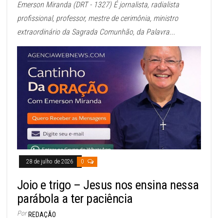
Emerson Miranda (DRT - 1327) É jornalista, radialista
profissional, professor, mestre de cerimônia, ministro
extraordinário da Sagrada Comunhão, da Palavra...
28 de julho de 2026
0
Joio e trigo – Jesus nos ensina nessa
parábola a ter paciência
Por
REDAÇÃO