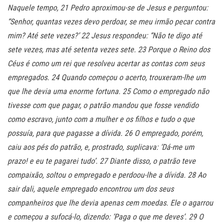
Naquele tempo, 21 Pedro aproximou-se de Jesus e perguntou:
“Senhor, quantas vezes devo perdoar, se meu irmão pecar contra
mim? Até sete vezes?’ 22 Jesus respondeu: “Não te digo até
sete vezes, mas até setenta vezes sete. 23 Porque o Reino dos
Céus é como um rei que resolveu acertar as contas com seus
empregados. 24 Quando começou o acerto, trouxeram-lhe um
que lhe devia uma enorme fortuna. 25 Como o empregado não
tivesse com que pagar, o patrão mandou que fosse vendido
como escravo, junto com a mulher e os filhos e tudo o que
possuía, para que pagasse a dívida. 26 O empregado, porém,
caiu aos pés do patrão, e, prostrado, suplicava: ‘Dá-me um
prazo! e eu te pagarei tudo’. 27 Diante disso, o patrão teve
compaixão, soltou o empregado e perdoou-lhe a dívida. 28 Ao
sair dali, aquele empregado encontrou um dos seus
companheiros que lhe devia apenas cem moedas. Ele o agarrou
e começou a sufocá-lo, dizendo: ‘Paga o que me deves’. 29 O