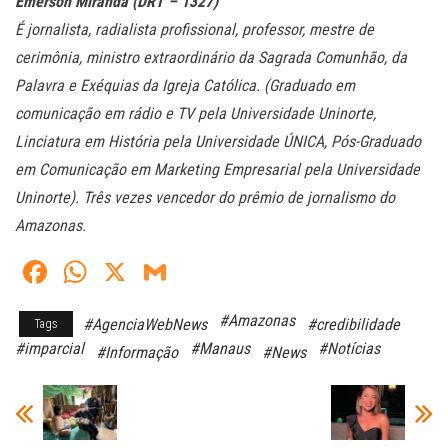
Emerson Miranda (DRT – 1327)
É jornalista, radialista profissional, professor, mestre de
cerimônia, ministro extraordinário da Sagrada Comunhão, da
Palavra e Exéquias da Igreja Católica. (Graduado em
comunicação em rádio e TV pela Universidade Uninorte,
Linciatura em História pela Universidade ÚNICA, Pós-Graduado
em Comunicação em Marketing Empresarial pela Universidade
Uninorte). Três vezes vencedor do prêmio de jornalismo do
Amazonas.
Fa
W
X
G
ce
ha
m
#Amazonas
#AgenciaWebNews
#credibilidade
Tags
bo
ts
ail
#imparcial
#Manaus
#Notícias
#Informação
#News
ok
A
pp