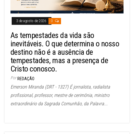
3 de agosto de 2026
0
As tempestades da vida são
inevitáveis. O que determina o nosso
destino não é a ausência de
tempestades, mas a presença de
Cristo conosco.
Por
REDAÇÃO
Emerson Miranda (DRT - 1327) É jornalista, radialista
profissional, professor, mestre de cerimônia, ministro
extraordinário da Sagrada Comunhão, da Palavra...