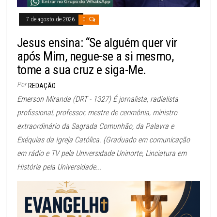
7 de agosto de 2026
0
Jesus ensina: “Se alguém quer vir
após Mim, negue-se a si mesmo,
tome a sua cruz e siga-Me.
Por
REDAÇÃO
Emerson Miranda (DRT - 1327) É jornalista, radialista
profissional, professor, mestre de cerimônia, ministro
extraordinário da Sagrada Comunhão, da Palavra e
Exéquias da Igreja Católica. (Graduado em comunicação
em rádio e TV pela Universidade Uninorte, Linciatura em
História pela Universidade...