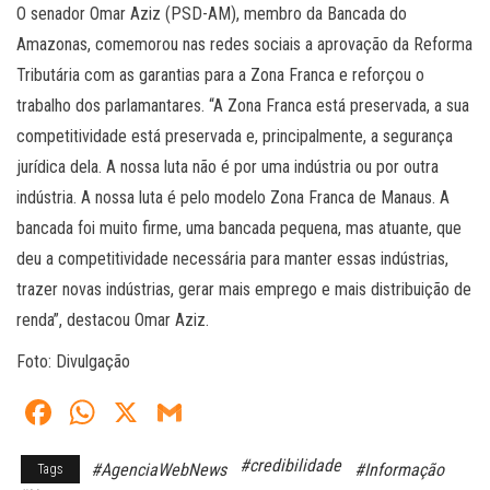
O senador Omar Aziz (PSD-AM), membro da Bancada do
Amazonas, comemorou nas redes sociais a aprovação da Reforma
Tributária com as garantias para a Zona Franca e reforçou o
trabalho dos parlamantares. “A Zona Franca está preservada, a sua
competitividade está preservada e, principalmente, a segurança
jurídica dela. A nossa luta não é por uma indústria ou por outra
indústria. A nossa luta é pelo modelo Zona Franca de Manaus. A
bancada foi muito firme, uma bancada pequena, mas atuante, que
deu a competitividade necessária para manter essas indústrias,
trazer novas indústrias, gerar mais emprego e mais distribuição de
renda”, destacou Omar Aziz.
Foto: Divulgação
Fa
W
X
G
ce
ha
m
#credibilidade
#AgenciaWebNews
#Informação
Tags
bo
ts
ail