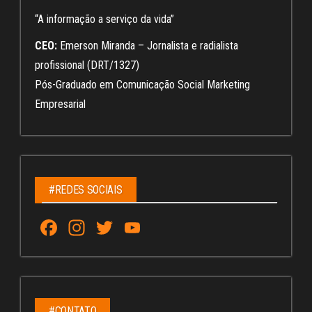
“A informação a serviço da vida”
CEO:
Emerson Miranda – Jornalista e radialista
profissional (DRT/1327)
Pós-Graduado em Comunicação Social Marketing
Empresarial
#REDES SOCIAIS
Fa
In
T
Yo
ce
st
wi
u
bo
ag
tt
Tu
ok
ra
er
be
#CONTATO