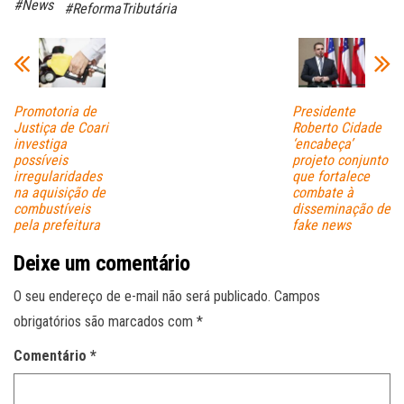
#News
#ReformaTributária
ok
A
pp
Promotoria de
Presidente
Justiça de Coari
Roberto Cidade
investiga
‘encabeça’
possíveis
projeto conjunto
irregularidades
que fortalece
na aquisição de
combate à
combustíveis
disseminação de
pela prefeitura
fake news
Deixe um comentário
O seu endereço de e-mail não será publicado.
Campos
obrigatórios são marcados com
*
Comentário
*