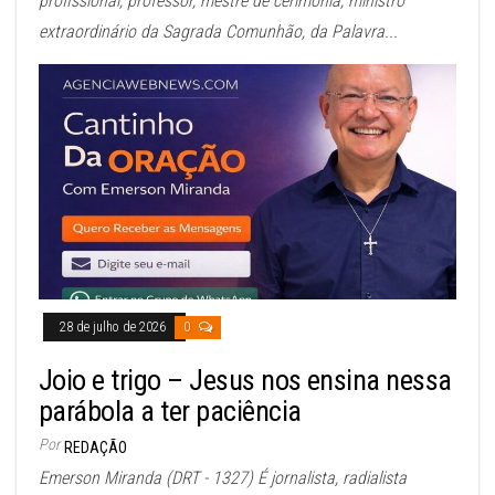
profissional, professor, mestre de cerimônia, ministro
extraordinário da Sagrada Comunhão, da Palavra...
28 de julho de 2026
0
Joio e trigo – Jesus nos ensina nessa
parábola a ter paciência
Por
REDAÇÃO
Emerson Miranda (DRT - 1327) É jornalista, radialista