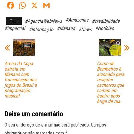
Fa
W
X
G
ce
ha
m
#Amazonas
#AgenciaWebNews
#credibilidade
Tags
bo
ts
ail
#imparcial
#Manaus
#Notícias
#Informação
#News
ok
A
pp
Arena da Copa
Corpo de
estreia em
Bombeiros é
Manaus com
acionado para
transmissão dos
resgatar
jogos do Brasil e
cachorros que
programação
caíram em
musical
bueiro após
briga de rua
Deixe um comentário
O seu endereço de e-mail não será publicado.
Campos
obrigatórios são marcados com
*