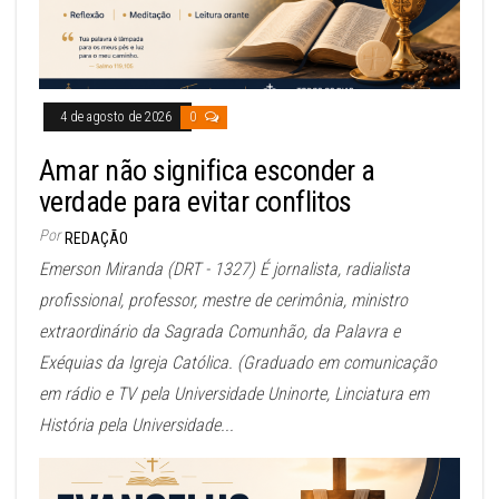
4 de agosto de 2026
0
Amar não significa esconder a
verdade para evitar conflitos
Por
REDAÇÃO
Emerson Miranda (DRT - 1327) É jornalista, radialista
profissional, professor, mestre de cerimônia, ministro
extraordinário da Sagrada Comunhão, da Palavra e
Exéquias da Igreja Católica. (Graduado em comunicação
em rádio e TV pela Universidade Uninorte, Linciatura em
História pela Universidade...