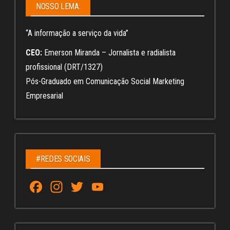
NOSSO LEMA:
“A informação a serviço da vida”
CEO:
Emerson Miranda – Jornalista e radialista
profissional (DRT/1327)
Pós-Graduado em Comunicação Social Marketing
Empresarial
#REDES SOCIAIS
Fa
In
T
Yo
ce
st
wi
u
bo
ag
tt
Tu