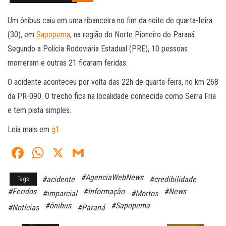
Um ônibus caiu em uma ribanceira no fim da noite de quarta-feira
(30), em
Sapopema
, na região do Norte Pioneiro do Paraná.
Segundo a Polícia Rodoviária Estadual (PRE), 10 pessoas
morreram e outras 21 ficaram feridas.
O acidente aconteceu por volta das 22h de quarta-feira, no km 268
da PR-090. O trecho fica na localidade conhecida como Serra Fria
e tem pista simples.
Leia mais em
g1
Fa
W
X
G
ce
ha
m
#AgenciaWebNews
#acidente
#credibilidade
Tags
bo
ts
ail
#Feridos
#Informação
#News
#imparcial
#Mortos
ok
A
#ônibus
#Sapopema
#Notícias
#Paraná
pp