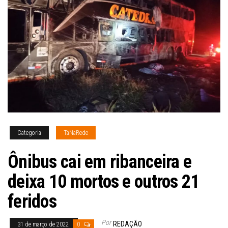
Categoria
TáNaRede
Ônibus cai em ribanceira e
deixa 10 mortos e outros 21
feridos
Por
REDAÇÃO
31 de março de 2022
0