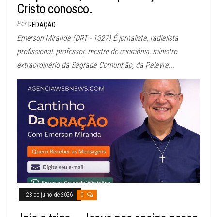
Cristo conosco.
Por
REDAÇÃO
Emerson Miranda (DRT - 1327) É jornalista, radialista
profissional, professor, mestre de cerimônia, ministro
extraordinário da Sagrada Comunhão, da Palavra...
28 de julho de 2026
0