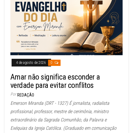
4 de agosto de 2026
0
Amar não significa esconder a
verdade para evitar conflitos
Por
REDAÇÃO
Emerson Miranda (DRT - 1327) É jornalista, radialista
profissional, professor, mestre de cerimônia, ministro
extraordinário da Sagrada Comunhão, da Palavra e
Exéquias da Igreja Católica. (Graduado em comunicação