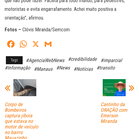
que não pode fazer. Facilita para todo mundo, para pedestres,
motoristas e evita engarrafamento. Achei muito positiva a
orientação”, afirmou.
Fotos –
Clóvis Miranda/Semcom
Fa
W
X
G
ce
ha
m
#credibilidade
#AgenciaWebNews
#imparcial
Tags
bo
ts
ail
#Informação
#News
#transito
#Manaus
#Notícias
ok
A
pp
Corpo de
Cantinho da
Bombeiros
ORAÇÃO com
captura jiboia
Emerson
que estava no
Miranda
motor de veículo
no bairro
Mauazinho