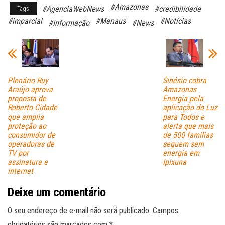
#Amazonas
#AgenciaWebNews
#credibilidade
Tags
bo
ts
ail
#imparcial
#Manaus
#Notícias
#Informação
#News
ok
A
pp
Plenário Ruy
Sinésio cobra
Araújo aprova
Amazonas
proposta de
Energia pela
Roberto Cidade
aplicação do Luz
que amplia
para Todos e
proteção ao
alerta que mais
consumidor de
de 500 famílias
operadoras de
seguem sem
TV por
energia em
assinatura e
Ipixuna
internet
Deixe um comentário
O seu endereço de e-mail não será publicado.
Campos
obrigatórios são marcados com
*