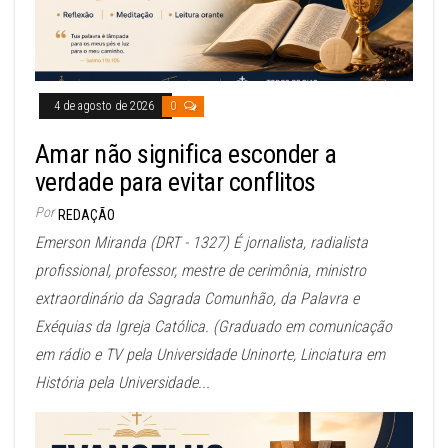
4 de agosto de 2026
0
Amar não significa esconder a
verdade para evitar conflitos
Por
REDAÇÃO
Emerson Miranda (DRT - 1327) É jornalista, radialista
profissional, professor, mestre de cerimônia, ministro
extraordinário da Sagrada Comunhão, da Palavra e
Exéquias da Igreja Católica. (Graduado em comunicação
em rádio e TV pela Universidade Uninorte, Linciatura em
História pela Universidade...