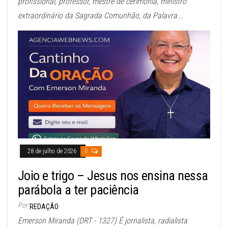
profissional, professor, mestre de cerimônia, ministro
extraordinário da Sagrada Comunhão, da Palavra...
28 de julho de 2026
0
Joio e trigo – Jesus nos ensina nessa
parábola a ter paciência
Por
REDAÇÃO
Emerson Miranda (DRT - 1327) É jornalista, radialista