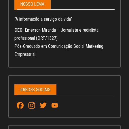
NOSSO LEMA:
“A informação a serviço da vida”
CEO:
Emerson Miranda – Jornalista e radialista
profissional (DRT/1327)
Pós-Graduado em Comunicação Social Marketing
Empresarial
#REDES SOCIAIS
Fa
In
T
Yo
ce
st
wi
u
bo
ag
tt
Tu