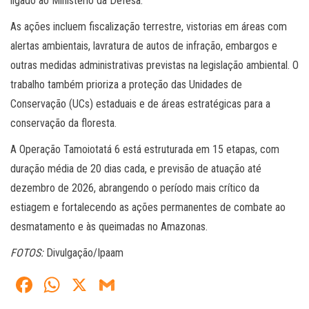
ligado ao Ministério da Defesa.
As ações incluem fiscalização terrestre, vistorias em áreas com
alertas ambientais, lavratura de autos de infração, embargos e
outras medidas administrativas previstas na legislação ambiental. O
trabalho também prioriza a proteção das Unidades de
Conservação (UCs) estaduais e de áreas estratégicas para a
conservação da floresta.
A Operação Tamoiotatá 6 está estruturada em 15 etapas, com
duração média de 20 dias cada, e previsão de atuação até
dezembro de 2026, abrangendo o período mais crítico da
estiagem e fortalecendo as ações permanentes de combate ao
desmatamento e às queimadas no Amazonas.
FOTOS:
Divulgação/Ipaam
Fa
W
X
G
ce
ha
m