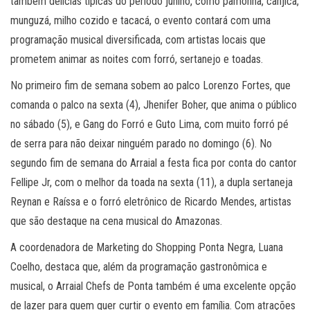
também delícias típicas do período junino, como pamonha, canjica,
munguzá, milho cozido e tacacá, o evento contará com uma
programação musical diversificada, com artistas locais que
prometem animar as noites com forró, sertanejo e toadas.
No primeiro fim de semana sobem ao palco Lorenzo Fortes, que
comanda o palco na sexta (4), Jhenifer Boher, que anima o público
no sábado (5), e Gang do Forró e Guto Lima, com muito forró pé
de serra para não deixar ninguém parado no domingo (6). No
segundo fim de semana do Arraial a festa fica por conta do cantor
Fellipe Jr, com o melhor da toada na sexta (11), a dupla sertaneja
Reynan e Raíssa e o forró eletrônico de Ricardo Mendes, artistas
que são destaque na cena musical do Amazonas.
A coordenadora de Marketing do Shopping Ponta Negra, Luana
Coelho, destaca que, além da programação gastronômica e
musical, o Arraial Chefs de Ponta também é uma excelente opção
de lazer para quem quer curtir o evento em família. Com atrações