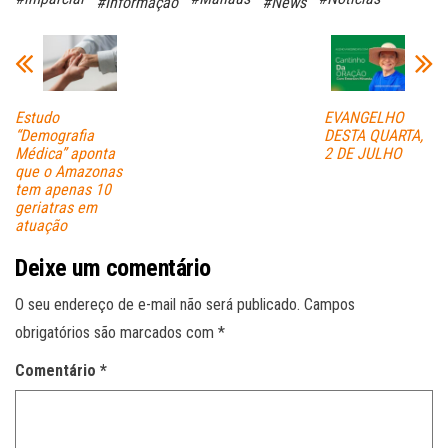
#Informação
#News
ok
A
pp
Estudo
EVANGELHO
“Demografia
DESTA QUARTA,
Médica” aponta
2 DE JULHO
que o Amazonas
tem apenas 10
geriatras em
atuação
Deixe um comentário
O seu endereço de e-mail não será publicado.
Campos
obrigatórios são marcados com
*
Comentário
*