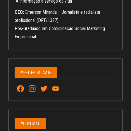
“A informação a serviço da vida”
CEO:
Emerson Miranda – Jornalista e radialista
profissional (DRT/1327)
Pós-Graduado em Comunicação Social Marketing
Empresarial
#REDES SOCIAIS
Fa
In
T
Yo
ce
st
wi
u
bo
ag
tt
Tu
ok
ra
er
be
m
C
#CONTATO