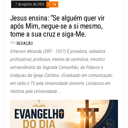
7 de agosto de 2026
0
Jesus ensina: “Se alguém quer vir
após Mim, negue-se a si mesmo,
tome a sua cruz e siga-Me.
Por
REDAÇÃO
Emerson Miranda (DRT - 1327) É jornalista, radialista
profissional, professor, mestre de cerimônia, ministro
extraordinário da Sagrada Comunhão, da Palavra e
Exéquias da Igreja Católica. (Graduado em comunicação
em rádio e TV pela Universidade Uninorte, Linciatura em
História pela Universidade...