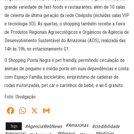
grande variedade de fast-foods e restaurantes, além de 10 salas
de cinema de última geração da rede Cinépolis (incluídas salas VIP
e tecnologia 3D). Às quartas, o shopping também recebe a Feira
de Produtos Regionais Agroecológicos e Orgânicos da Agência de
Desenvolvimento Sustentável do Amazonas (ADS), realizada das
14h às 19h, no estacionamento G1.
O Shopping Ponta Negra é pet friendly, permitindo circulação de
animais de pequeno e médio porte em suas dependências e conta
com Espaço Família, bicicletário, empréstimo de cadeiras de
rodas motorizadas, pet car e carrinhos de bebê, e wi-fi gratuito.
Foto: Divulgação
Fa
W
X
G
ce
ha
m
#Amazonas
#AgenciaWebNews
#credibilidade
Tags
bo
ts
ail
#imparcial
#Manaus
#Notícias