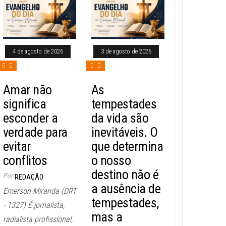
4 de agosto de 2026
3 de agosto de 2026
0
0
Amar não
As
significa
tempestades
esconder a
da vida são
verdade para
inevitáveis. O
evitar
que determina
conflitos
o nosso
destino não é
Por
REDAÇÃO
a ausência de
Emerson Miranda (DRT
tempestades,
- 1327) É jornalista,
mas a
radialista profissional,