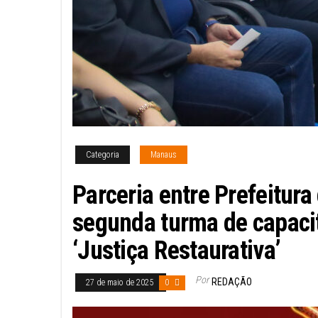
Categoria
Manaus
Parceria entre Prefeitur
segunda turma de capacit
‘Justiça Restaurativa’
Por
REDAÇÃO
27 de maio de 2025
0