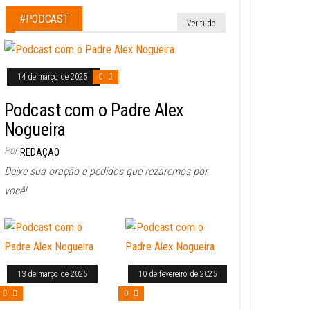
#PODCAST
Ver tudo
14 de março de 2025
0
Podcast com o Padre Alex
Nogueira
Por
REDAÇÃO
Deixe sua oração e pedidos que rezaremos por
você!
13 de março de 2025
10 de fevereiro de 2025
0
0