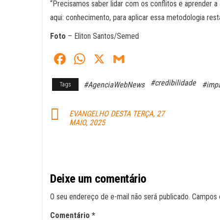
“Precisamos saber lidar com os conflitos e aprender a 
aqui: conhecimento, para aplicar essa metodologia res
Foto
– Eliton Santos/Semed
Fa
W
X
G
ce
ha
m
#credibilidade
#AgenciaWebNews
#impa
Tags
bo
ts
ail
ok
A
EVANGELHO DESTA TERÇA, 27
pp
MAIO, 2025
Deixe um comentário
O seu endereço de e-mail não será publicado.
Campos 
Comentário
*