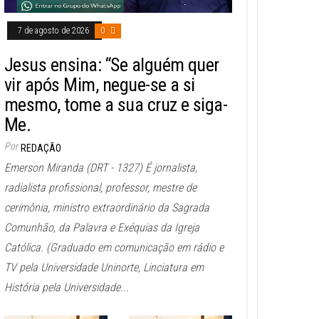
7 de agosto de 2026
0
Jesus ensina: “Se alguém quer
vir após Mim, negue-se a si
mesmo, tome a sua cruz e siga-
Me.
Por
REDAÇÃO
Emerson Miranda (DRT - 1327) É jornalista,
radialista profissional, professor, mestre de
cerimônia, ministro extraordinário da Sagrada
Comunhão, da Palavra e Exéquias da Igreja
Católica. (Graduado em comunicação em rádio e
TV pela Universidade Uninorte, Linciatura em
História pela Universidade...