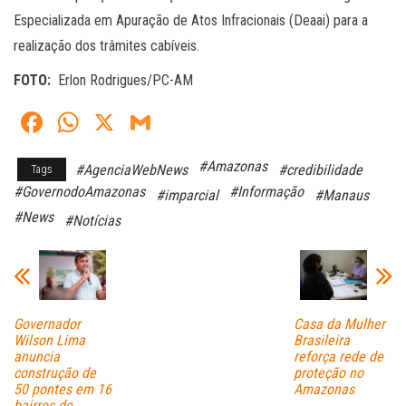
Especializada em Apuração de Atos Infracionais (Deaai) para a
realização dos trâmites cabíveis.
FOTO:
Erlon Rodrigues/PC-AM
Fa
W
X
G
ce
ha
m
#Amazonas
#AgenciaWebNews
#credibilidade
Tags
bo
ts
ail
#GovernodoAmazonas
#Informação
#imparcial
#Manaus
ok
A
#News
#Notícias
pp
Governador
Casa da Mulher
Wilson Lima
Brasileira
anuncia
reforça rede de
construção de
proteção no
50 pontes em 16
Amazonas
bairros de