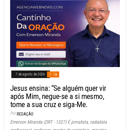
7 de agosto de 2026
0
Jesus ensina: “Se alguém quer vir
após Mim, negue-se a si mesmo,
tome a sua cruz e siga-Me.
Por
REDAÇÃO
Emerson Miranda (DRT - 1327) É jornalista, radialista