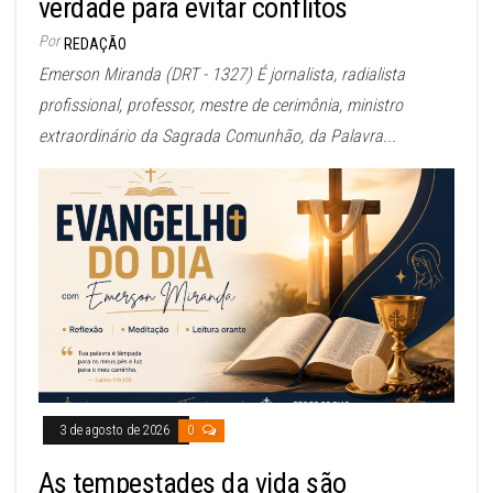
verdade para evitar conflitos
Por
REDAÇÃO
Emerson Miranda (DRT - 1327) É jornalista, radialista
profissional, professor, mestre de cerimônia, ministro
extraordinário da Sagrada Comunhão, da Palavra...
3 de agosto de 2026
0
As tempestades da vida são