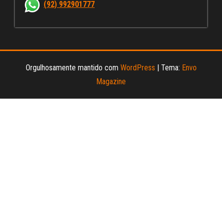
nn
(92) 992901777
el
Orgulhosamente mantido com
WordPress
|
Tema:
Envo
Magazine