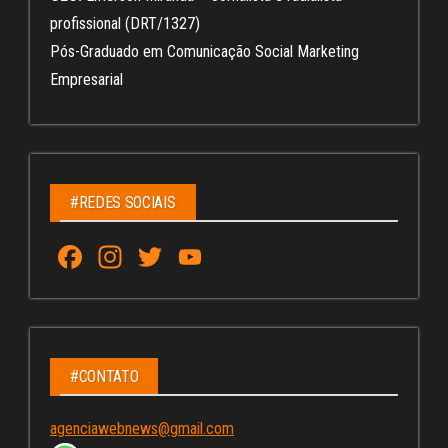
profissional (DRT/1327)
Pós-Graduado em Comunicação Social Marketing
Empresarial
#REDES SOCIAIS
Fa
In
T
Yo
ce
st
wi
u
bo
ag
tt
Tu
ok
ra
er
be
m
C
#CONTATO
ha
agenciawebnews@gmail.com