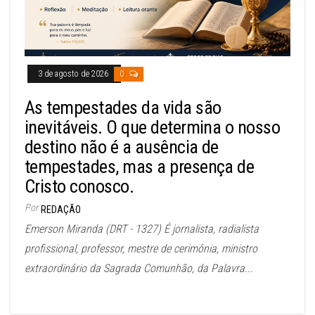
3 de agosto de 2026
0
As tempestades da vida são
inevitáveis. O que determina o nosso
destino não é a ausência de
tempestades, mas a presença de
Cristo conosco.
Por
REDAÇÃO
Emerson Miranda (DRT - 1327) É jornalista, radialista
profissional, professor, mestre de cerimônia, ministro
extraordinário da Sagrada Comunhão, da Palavra...