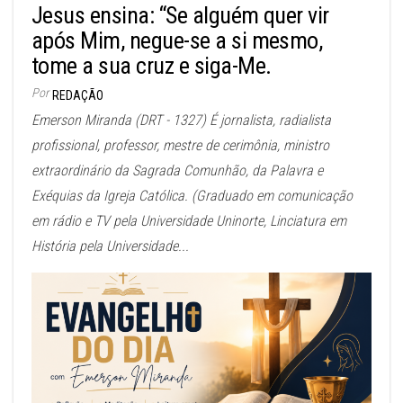
Jesus ensina: “Se alguém quer vir
após Mim, negue-se a si mesmo,
tome a sua cruz e siga-Me.
Por
REDAÇÃO
Emerson Miranda (DRT - 1327) É jornalista, radialista
profissional, professor, mestre de cerimônia, ministro
extraordinário da Sagrada Comunhão, da Palavra e
Exéquias da Igreja Católica. (Graduado em comunicação
em rádio e TV pela Universidade Uninorte, Linciatura em
História pela Universidade...