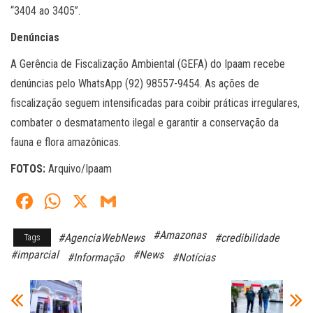
“3404 ao 3405”.
Denúncias
A Gerência de Fiscalização Ambiental (GEFA) do Ipaam recebe
denúncias pelo WhatsApp (92) 98557-9454. As ações de
fiscalização seguem intensificadas para coibir práticas irregulares,
combater o desmatamento ilegal e garantir a conservação da
fauna e flora amazônicas.
FOTOS:
Arquivo/Ipaam
Fa
W
X
G
ce
ha
m
#Amazonas
#AgenciaWebNews
#credibilidade
Tags
bo
ts
ail
#imparcial
#News
#Informação
#Notícias
ok
A
pp