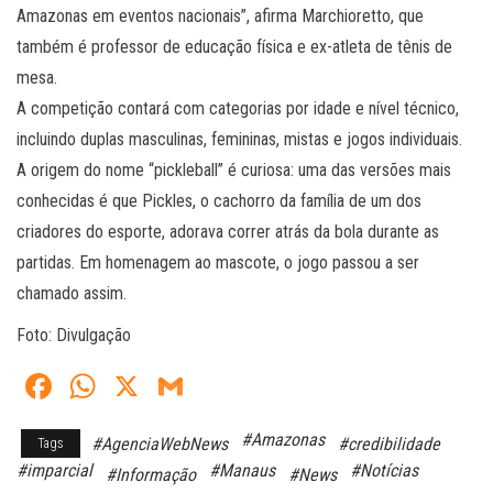
Amazonas em eventos nacionais”, afirma Marchioretto, que
também é professor de educação física e ex-atleta de tênis de
mesa.
A competição contará com categorias por idade e nível técnico,
incluindo duplas masculinas, femininas, mistas e jogos individuais.
A origem do nome “pickleball” é curiosa: uma das versões mais
conhecidas é que Pickles, o cachorro da família de um dos
criadores do esporte, adorava correr atrás da bola durante as
partidas. Em homenagem ao mascote, o jogo passou a ser
chamado assim.
Foto: Divulgação
Fa
W
X
G
ce
ha
m
#Amazonas
#AgenciaWebNews
#credibilidade
Tags
bo
ts
ail
#imparcial
#Manaus
#Notícias
#Informação
#News
ok
A