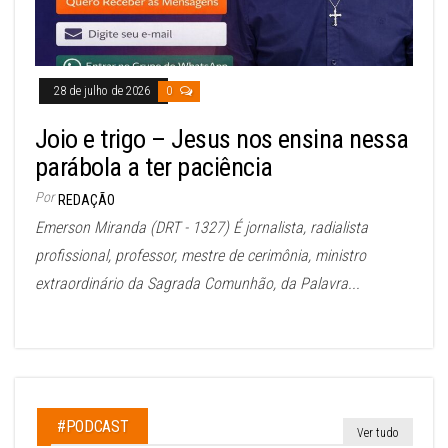
28 de julho de 2026
0
Joio e trigo – Jesus nos ensina nessa
parábola a ter paciência
Por
REDAÇÃO
Emerson Miranda (DRT - 1327) É jornalista, radialista
profissional, professor, mestre de cerimônia, ministro
extraordinário da Sagrada Comunhão, da Palavra...
#PODCAST
Ver tudo