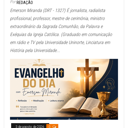
Por
REDAÇÃO
Emerson Miranda (DRT - 1327) É jornalista, radialista
profissional, professor, mestre de cerimônia, ministro
extraordinário da Sagrada Comunhão, da Palavra e
Exéquias da Igreja Católica. (Graduado em comunicação
em rádio e TV pela Universidade Uninorte, Linciatura em
História pela Universidade...
3 de agosto de 2026
0