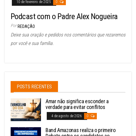
10 de fevereiro de 2025
0
Podcast com o Padre Alex Nogueira
Por
REDAÇÃO
Deixe sua oração e pedidos nos comentários que rezaremos
por você e sua família.
POSTS RECENTES
Amar não significa esconder a
verdade para evitar conflitos
4 de agosto de 2026
0
Band Amazonas realiza o primeiro
Debate entre os candidatos ao