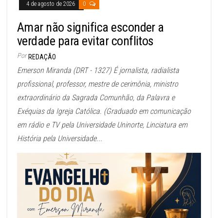
4 de agosto de 2026
0
Amar não significa esconder a
verdade para evitar conflitos
Por
REDAÇÃO
Emerson Miranda (DRT - 1327) É jornalista, radialista
profissional, professor, mestre de cerimônia, ministro
extraordinário da Sagrada Comunhão, da Palavra e
Exéquias da Igreja Católica. (Graduado em comunicação
em rádio e TV pela Universidade Uninorte, Linciatura em
História pela Universidade...