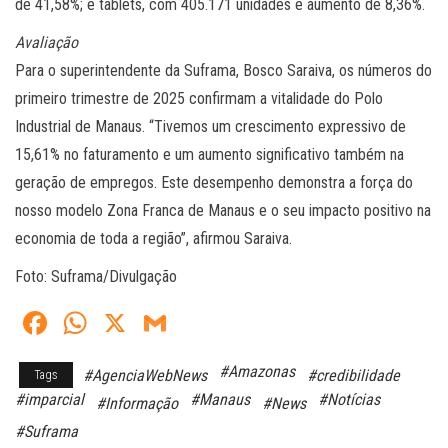
de 41,58%; e tablets, com 405.171 unidades e aumento de 8,36%.
Avaliação
Para o superintendente da Suframa, Bosco Saraiva, os números do
primeiro trimestre de 2025 confirmam a vitalidade do Polo
Industrial de Manaus. “Tivemos um crescimento expressivo de
15,61% no faturamento e um aumento significativo também na
geração de empregos. Este desempenho demonstra a força do
nosso modelo Zona Franca de Manaus e o seu impacto positivo na
economia de toda a região”, afirmou Saraiva.
Foto: Suframa/Divulgação
Fa
W
X
G
ce
ha
m
#Amazonas
#AgenciaWebNews
#credibilidade
Tags
bo
ts
ail
#imparcial
#Manaus
#Notícias
#Informação
#News
ok
A
#Suframa