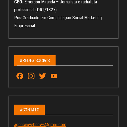
CEO:
Emerson Miranda – Jornalista e radialista
profissional (DRT/1327)
Pós-Graduado em Comunicação Social Marketing
Empresarial
#REDES SOCIAIS
Fa
In
T
Yo
ce
st
wi
u
bo
ag
tt
Tu
ok
ra
er
be
m
C
#CONTATO
ha
agenciawebnews@gmail.com