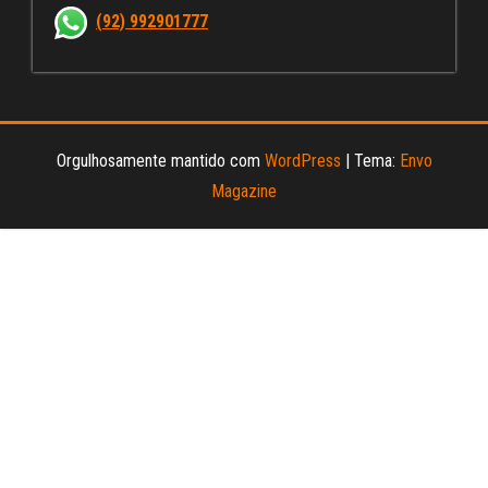
nn
(92) 992901777
el
Orgulhosamente mantido com
WordPress
|
Tema:
Envo
Magazine