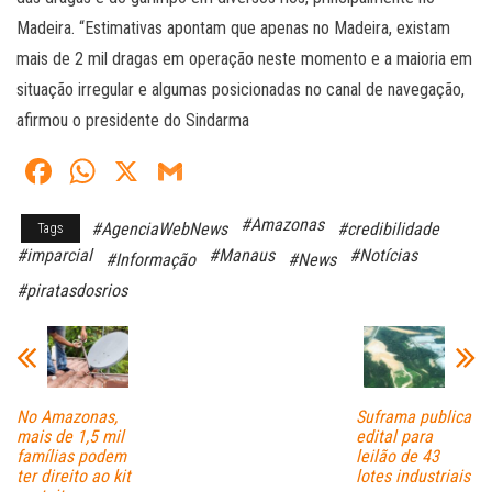
Madeira. “Estimativas apontam que apenas no Madeira, existam
mais de 2 mil dragas em operação neste momento e a maioria em
situação irregular e algumas posicionadas no canal de navegação,
afirmou o presidente do Sindarma
Fa
W
X
G
ce
ha
m
#Amazonas
#AgenciaWebNews
#credibilidade
Tags
bo
ts
ail
#imparcial
#Manaus
#Notícias
#Informação
#News
ok
A
#piratasdosrios
pp
No Amazonas,
Suframa publica
mais de 1,5 mil
edital para
famílias podem
leilão de 43
ter direito ao kit
lotes industriais