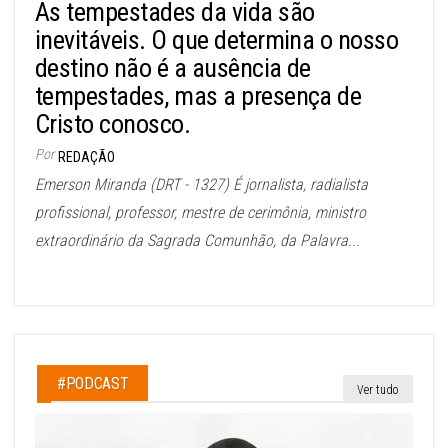
As tempestades da vida são
inevitáveis. O que determina o nosso
destino não é a ausência de
tempestades, mas a presença de
Cristo conosco.
Por
REDAÇÃO
Emerson Miranda (DRT - 1327) É jornalista, radialista
profissional, professor, mestre de cerimônia, ministro
extraordinário da Sagrada Comunhão, da Palavra...
#PODCAST
Ver tudo