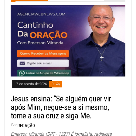
7 de agosto de 2026
0
Jesus ensina: “Se alguém quer vir
após Mim, negue-se a si mesmo,
tome a sua cruz e siga-Me.
Por
REDAÇÃO
Emerson Miranda (DRT - 1327) É jornalista, radialista