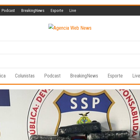
Podcast
BreakingNews
Esporte
Live
Agencia
A
informação
Web
a serviço
da vida!
News
tica
Colunistas
Podcast
BreakingNews
Esporte
Liv