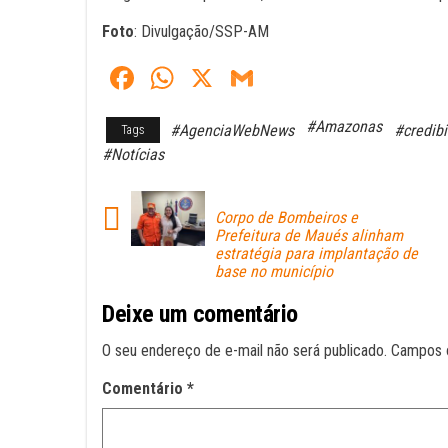
Foto
: Divulgação/SSP-AM
Fa
W
X
G
ce
ha
m
#Amazonas
#AgenciaWebNews
#credibi
Tags
bo
ts
ail
#Notícias
ok
A
pp
Corpo de Bombeiros e
Prefeitura de Maués alinham
estratégia para implantação de
base no município
Deixe um comentário
O seu endereço de e-mail não será publicado.
Campos 
Comentário
*