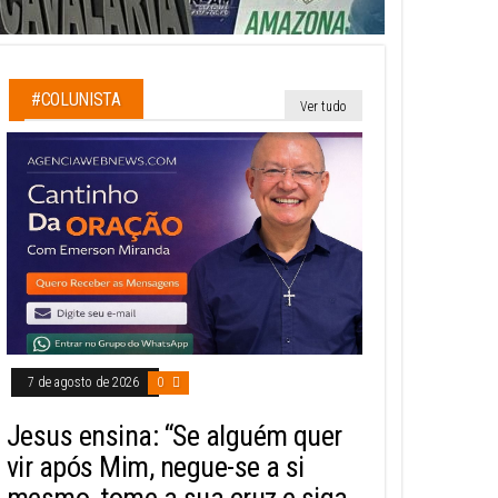
#COLUNISTA
Ver tudo
7 de agosto de 2026
0
Jesus ensina: “Se alguém quer
vir após Mim, negue-se a si