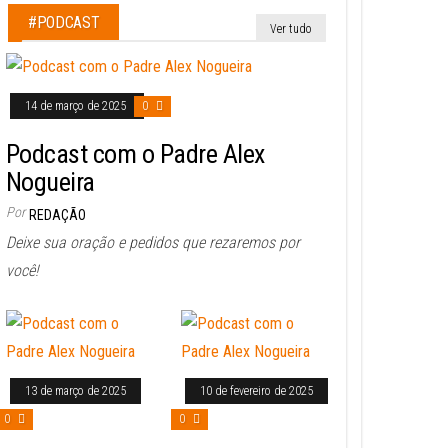
#PODCAST
Ver tudo
14 de março de 2025
0
Podcast com o Padre Alex
Nogueira
Por
REDAÇÃO
Deixe sua oração e pedidos que rezaremos por
você!
13 de março de 2025
10 de fevereiro de 2025
0
0