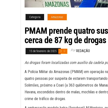
Categoria
Amazonas
PMAM prende quatro sus
cerca de 87 kg de drogas
Por
REDAÇÃO
15 de fevereiro de 2025
0
As drogas foram localizadas com auxílio da cadela pol
A Polícia Militar do Amazonas (PMAM) em operação na 
quatro pessoas por suspeita de estarem transportando
Solimões, próximo a Coari (a 363 quilômetros de Mana
Havana, escondidos dentro de malas, mochilas e dentro
crime de tráfico de drogas.
A embarcação modelo balsa (ferryboat) M.Monteiro, que