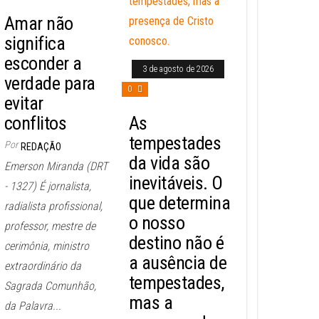
Amar não
significa
esconder a
3 de agosto de 2026
verdade para
0
evitar
conflitos
As
tempestades
Por
REDAÇÃO
da vida são
Emerson Miranda (DRT
inevitáveis. O
- 1327) É jornalista,
que determina
radialista profissional,
o nosso
professor, mestre de
destino não é
cerimônia, ministro
a ausência de
extraordinário da
tempestades,
Sagrada Comunhão,
mas a
da Palavra...