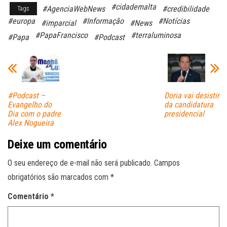
#cidademalta
#AgenciaWebNews
#credibilidade
Tags
bo
ts
ail
#europa
#Informação
#Notícias
#imparcial
#News
ok
A
#PapaFrancisco
#terraluminosa
#Papa
#Podcast
pp
#Podcast –
Doria vai desistir
Evangelho do
da candidatura
Dia com o padre
presidencial
Alex Nogueira
Deixe um comentário
O seu endereço de e-mail não será publicado.
Campos
obrigatórios são marcados com
*
Comentário
*