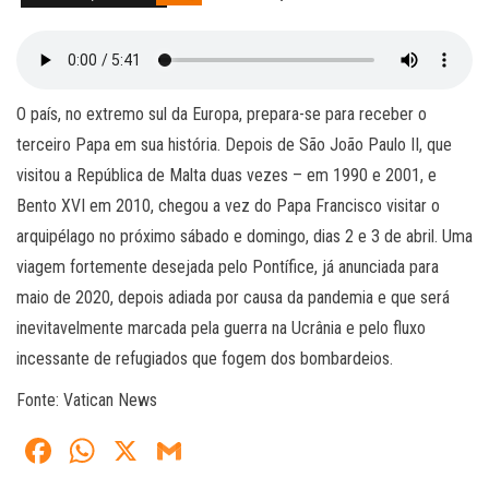
O país, no extremo sul da Europa, prepara-se para receber o
terceiro Papa em sua história. Depois de São João Paulo II, que
visitou a República de Malta duas vezes – em 1990 e 2001, e
Bento XVI em 2010, chegou a vez do Papa Francisco visitar o
arquipélago no próximo sábado e domingo, dias 2 e 3 de abril. Uma
viagem fortemente desejada pelo Pontífice, já anunciada para
maio de 2020, depois adiada por causa da pandemia e que será
inevitavelmente marcada pela guerra na Ucrânia e pelo fluxo
incessante de refugiados que fogem dos bombardeios.
Fonte: Vatican News
Fa
W
X
G
ce
ha
m