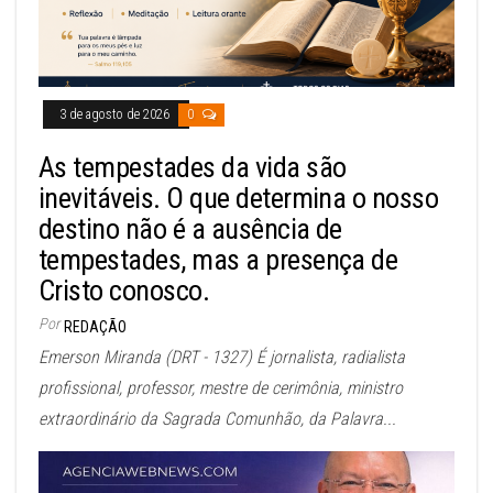
3 de agosto de 2026
0
As tempestades da vida são
inevitáveis. O que determina o nosso
destino não é a ausência de
tempestades, mas a presença de
Cristo conosco.
Por
REDAÇÃO
Emerson Miranda (DRT - 1327) É jornalista, radialista
profissional, professor, mestre de cerimônia, ministro
extraordinário da Sagrada Comunhão, da Palavra...