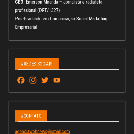
CEO:
Emerson Miranda – Jornalista e radialista
profissional (DRT/1327)
Pós-Graduado em Comunicação Social Marketing
Empresarial
#REDES SOCIAIS
Fa
In
T
Yo
ce
st
wi
u
bo
ag
tt
Tu
ok
ra
er
be
m
C
#CONTATO
ha
agenciawebnews@gmail.com