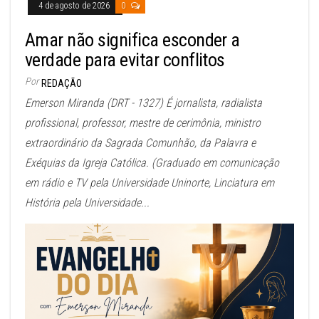
4 de agosto de 2026
0
Amar não significa esconder a
verdade para evitar conflitos
Por
REDAÇÃO
Emerson Miranda (DRT - 1327) É jornalista, radialista
profissional, professor, mestre de cerimônia, ministro
extraordinário da Sagrada Comunhão, da Palavra e
Exéquias da Igreja Católica. (Graduado em comunicação
em rádio e TV pela Universidade Uninorte, Linciatura em
História pela Universidade...