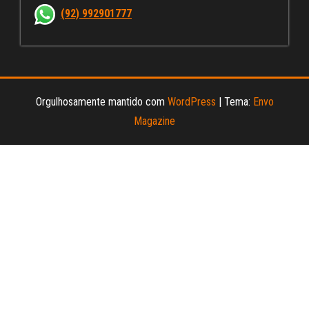
nn
(92) 992901777
el
Orgulhosamente mantido com
WordPress
|
Tema:
Envo
Magazine