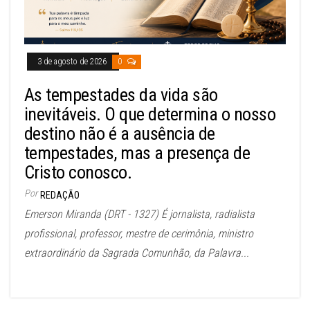
3 de agosto de 2026
0
As tempestades da vida são
inevitáveis. O que determina o nosso
destino não é a ausência de
tempestades, mas a presença de
Cristo conosco.
Por
REDAÇÃO
Emerson Miranda (DRT - 1327) É jornalista, radialista
profissional, professor, mestre de cerimônia, ministro
extraordinário da Sagrada Comunhão, da Palavra...