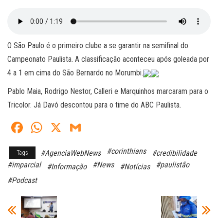
O São Paulo é o primeiro clube a se garantir na semifinal do
Campeonato Paulista. A classificação aconteceu após goleada por
4 a 1 em cima do São Bernardo no Morumbi.
Pablo Maia, Rodrigo Nestor, Calleri e Marquinhos marcaram para o
Tricolor. Já Davó descontou para o time do ABC Paulista.
Fa
W
X
G
ce
ha
m
#corinthians
#AgenciaWebNews
#credibilidade
Tags
bo
ts
ail
#imparcial
#News
#paulistão
#Informação
#Notícias
ok
A
#Podcast
pp