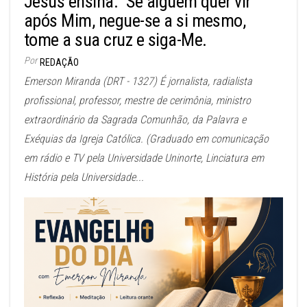
Jesus ensina: “Se alguém quer vir
após Mim, negue-se a si mesmo,
tome a sua cruz e siga-Me.
Por
REDAÇÃO
Emerson Miranda (DRT - 1327) É jornalista, radialista
profissional, professor, mestre de cerimônia, ministro
extraordinário da Sagrada Comunhão, da Palavra e
Exéquias da Igreja Católica. (Graduado em comunicação
em rádio e TV pela Universidade Uninorte, Linciatura em
História pela Universidade...