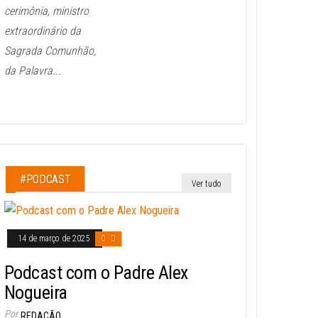
cerimônia, ministro
extraordinário da
Sagrada Comunhão,
da Palavra...
#PODCAST
Ver tudo
14 de março de 2025
0
Podcast com o Padre Alex
Nogueira
Por
REDAÇÃO