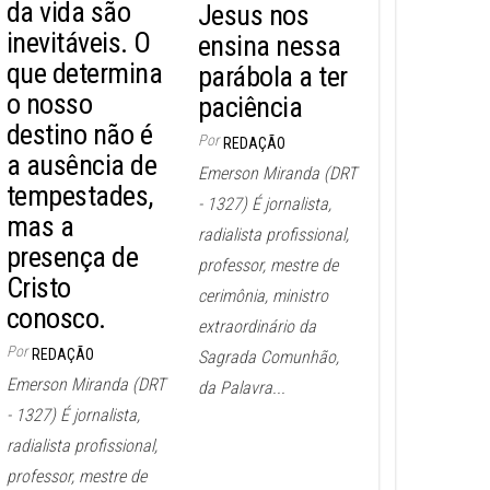
da vida são
Jesus nos
inevitáveis. O
ensina nessa
que determina
parábola a ter
o nosso
paciência
destino não é
Por
REDAÇÃO
a ausência de
Emerson Miranda (DRT
tempestades,
- 1327) É jornalista,
mas a
radialista profissional,
presença de
professor, mestre de
Cristo
cerimônia, ministro
conosco.
extraordinário da
Por
REDAÇÃO
Sagrada Comunhão,
Emerson Miranda (DRT
da Palavra...
- 1327) É jornalista,
radialista profissional,
professor, mestre de