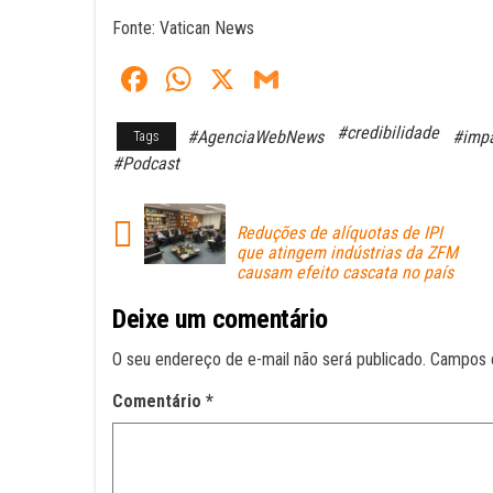
Fonte: Vatican News
Fa
W
X
G
ce
ha
m
#credibilidade
#AgenciaWebNews
#impa
Tags
bo
ts
ail
#Podcast
ok
A
pp
Reduções de alíquotas de IPI
que atingem indústrias da ZFM
causam efeito cascata no país
Deixe um comentário
O seu endereço de e-mail não será publicado.
Campos 
Comentário
*