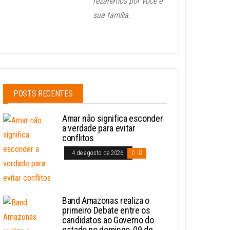
rezaremos por você e
sua família.
POSTS RECENTES
Amar não significa esconder
a verdade para evitar
conflitos
4 de agosto de 2026
0
Band Amazonas realiza o
primeiro Debate entre os
candidatos ao Governo do
estado no domingo, 09 de