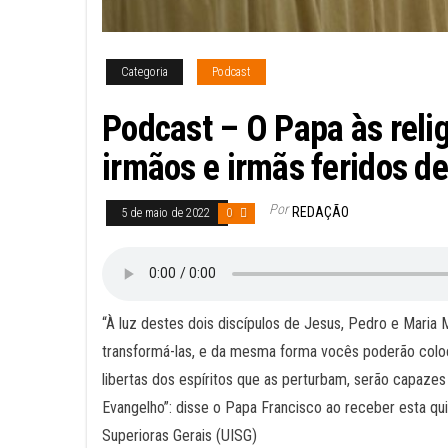
Categoria
Podcast
Podcast – O Papa às reli
irmãos e irmãs feridos de
Por
REDAÇÃO
5 de maio de 2022
0
“À luz destes dois discípulos de Jesus, Pedro e Mari
transformá-las, e da mesma forma vocês poderão coloca
libertas dos espíritos que as perturbam, serão capaz
Evangelho”: disse o Papa Francisco ao receber esta quin
Superioras Gerais (UISG)