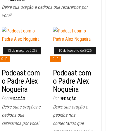
Deixe sua oração e pedidos que rezaremos por
você!
13 de março de 2025
10 de fevereiro de 2025
0
0
Podcast com
Podcast com
o Padre Alex
o Padre Alex
Nogueira
Nogueira
Por
Por
REDAÇÃO
REDAÇÃO
Deixe suas orações e
Deixe sua oração e
pedidos que
pedidos nos
rezaremos por você!
comentários que