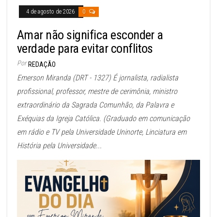
4 de agosto de 2026
0
Amar não significa esconder a
verdade para evitar conflitos
Por
REDAÇÃO
Emerson Miranda (DRT - 1327) É jornalista, radialista
profissional, professor, mestre de cerimônia, ministro
extraordinário da Sagrada Comunhão, da Palavra e
Exéquias da Igreja Católica. (Graduado em comunicação
em rádio e TV pela Universidade Uninorte, Linciatura em
História pela Universidade...