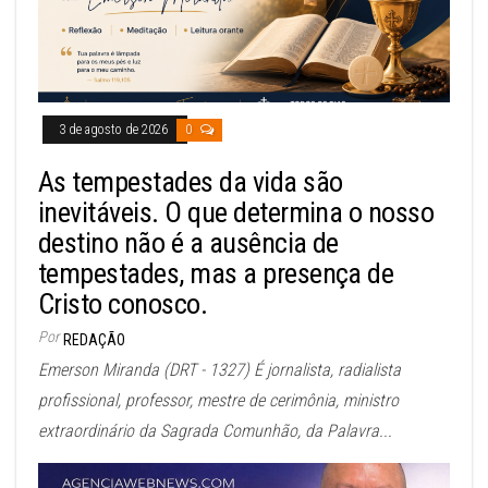
3 de agosto de 2026
0
As tempestades da vida são
inevitáveis. O que determina o nosso
destino não é a ausência de
tempestades, mas a presença de
Cristo conosco.
Por
REDAÇÃO
Emerson Miranda (DRT - 1327) É jornalista, radialista
profissional, professor, mestre de cerimônia, ministro
extraordinário da Sagrada Comunhão, da Palavra...