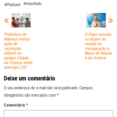
ok
A
#resultado
#Podcast
pp
Prefeitura de
O Papa convida
Manaus realiza
os bispos do
ação de
mundo na
vacinação
consagração a
infantil no
Maria da Rússia
parque Cidade
e da Ucrânia
da Criança neste
domingo (20)
Deixe um comentário
O seu endereço de e-mail não será publicado.
Campos
obrigatórios são marcados com
*
Comentário
*