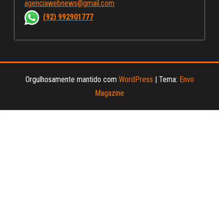
agenciawebnews@gmail.com
nn
(92) 992901777
el
Orgulhosamente mantido com
WordPress
|
Tema:
Envo
Magazine