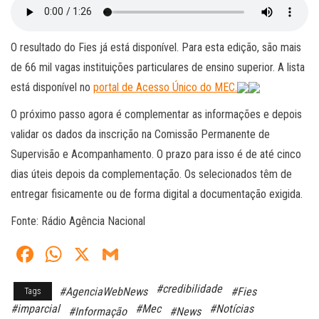
O resultado do Fies já está disponível. Para esta edição, são mais
de 66 mil vagas instituições particulares de ensino superior. A lista
está disponível no
portal de Acesso Único do MEC.
O próximo passo agora é complementar as informações e depois
validar os dados da inscrição na Comissão Permanente de
Supervisão e Acompanhamento. O prazo para isso é de até cinco
dias úteis depois da complementação. Os selecionados têm de
entregar fisicamente ou de forma digital a documentação exigida.
Fonte: Rádio Agência Nacional
Fa
W
X
G
ce
ha
m
#credibilidade
#AgenciaWebNews
#Fies
Tags
bo
ts
ail
#imparcial
#Mec
#Notícias
#Informação
#News