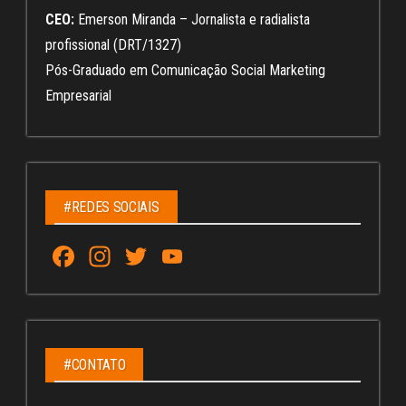
CEO:
Emerson Miranda – Jornalista e radialista
profissional (DRT/1327)
Pós-Graduado em Comunicação Social Marketing
Empresarial
#REDES SOCIAIS
Fa
In
T
Yo
ce
st
wi
u
bo
ag
tt
Tu
ok
ra
er
be
m
C
#CONTATO
ha