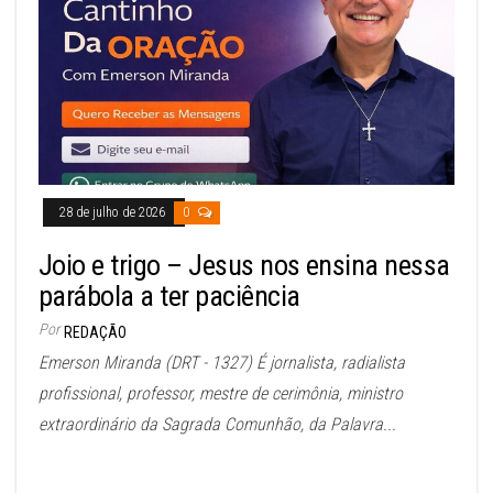
28 de julho de 2026
0
Joio e trigo – Jesus nos ensina nessa
parábola a ter paciência
Por
REDAÇÃO
Emerson Miranda (DRT - 1327) É jornalista, radialista
profissional, professor, mestre de cerimônia, ministro
extraordinário da Sagrada Comunhão, da Palavra...