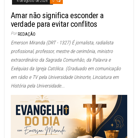
4 de agosto de 2026
0
Amar não significa esconder a
verdade para evitar conflitos
Por
REDAÇÃO
Emerson Miranda (DRT - 1327) É jornalista, radialista
profissional, professor, mestre de cerimônia, ministro
extraordinário da Sagrada Comunhão, da Palavra e
Exéquias da Igreja Católica. (Graduado em comunicação
em rádio e TV pela Universidade Uninorte, Linciatura em
História pela Universidade...