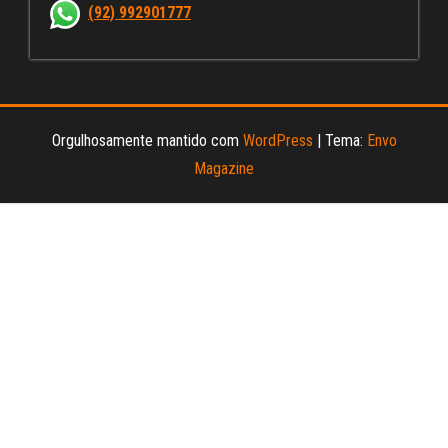
nn
(92) 992901777
el
Orgulhosamente mantido com
WordPress
|
Tema:
Envo
Magazine