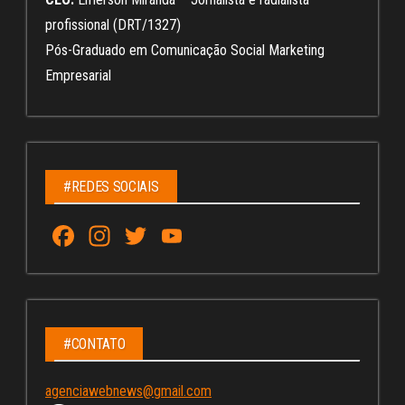
profissional (DRT/1327)
Pós-Graduado em Comunicação Social Marketing
Empresarial
#REDES SOCIAIS
Fa
In
T
Yo
ce
st
wi
u
bo
ag
tt
Tu
ok
ra
er
be
m
C
#CONTATO
ha
agenciawebnews@gmail.com