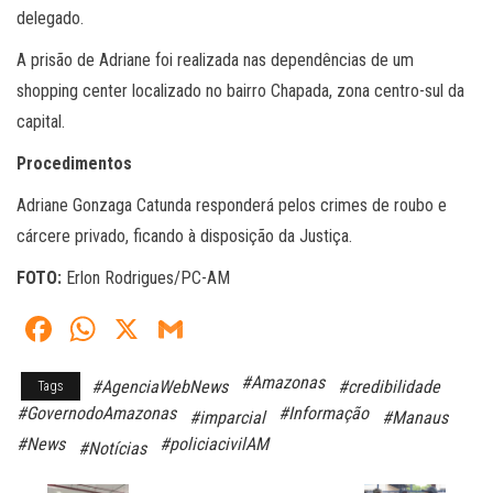
delegado.
A prisão de Adriane foi realizada nas dependências de um
shopping center localizado no bairro Chapada, zona centro-sul da
capital.
Procedimentos
Adriane Gonzaga Catunda responderá pelos crimes de roubo e
cárcere privado, ficando à disposição da Justiça.
FOTO:
Erlon Rodrigues/PC-AM
Fa
W
X
G
ce
ha
m
#Amazonas
#AgenciaWebNews
#credibilidade
Tags
bo
ts
ail
#GovernodoAmazonas
#Informação
#imparcial
#Manaus
ok
A
#News
#policiacivilAM
#Notícias
pp