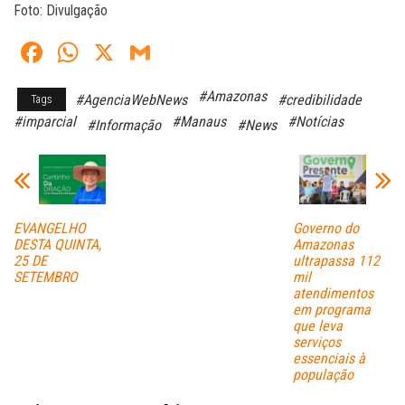
Foto: Divulgação
Fa
W
X
G
ce
ha
m
#Amazonas
#AgenciaWebNews
#credibilidade
Tags
bo
ts
ail
#imparcial
#Manaus
#Notícias
#Informação
#News
ok
A
pp
EVANGELHO
Governo do
DESTA QUINTA,
Amazonas
25 DE
ultrapassa 112
SETEMBRO
mil
atendimentos
em programa
que leva
serviços
essenciais à
população