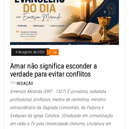
4 de agosto de 2026
0
Amar não significa esconder a
verdade para evitar conflitos
Por
REDAÇÃO
Emerson Miranda (DRT - 1327) É jornalista, radialista
profissional, professor, mestre de cerimônia, ministro
extraordinário da Sagrada Comunhão, da Palavra e
Exéquias da Igreja Católica. (Graduado em comunicação
em rádio e TV pela Universidade Uninorte, Linciatura em