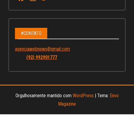
ce
st
wi
u
bo
ag
tt
Tu
ok
ra
er
be
m
C
#CONTATO
ha
agenciawebnews@gmail.com
nn
(92) 992901777
el
Orgulhosamente mantido com
WordPress
|
Tema:
Envo
Magazine