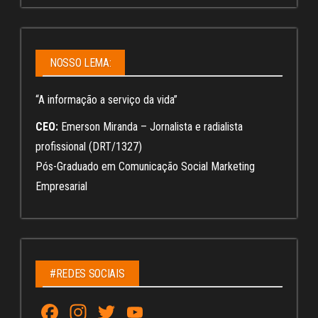
NOSSO LEMA:
“A informação a serviço da vida”
CEO:
Emerson Miranda – Jornalista e radialista
profissional (DRT/1327)
Pós-Graduado em Comunicação Social Marketing
Empresarial
#REDES SOCIAIS
Fa
In
T
Yo