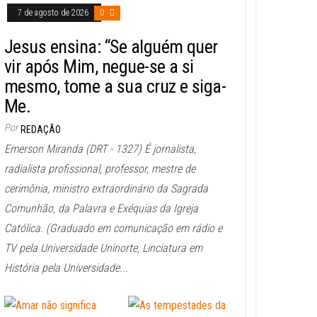
7 de agosto de 2026
0
Jesus ensina: “Se alguém quer
vir após Mim, negue-se a si
mesmo, tome a sua cruz e siga-
Me.
Por
REDAÇÃO
Emerson Miranda (DRT - 1327) É jornalista,
radialista profissional, professor, mestre de
cerimônia, ministro extraordinário da Sagrada
Comunhão, da Palavra e Exéquias da Igreja
Católica. (Graduado em comunicação em rádio e
TV pela Universidade Uninorte, Linciatura em
História pela Universidade...