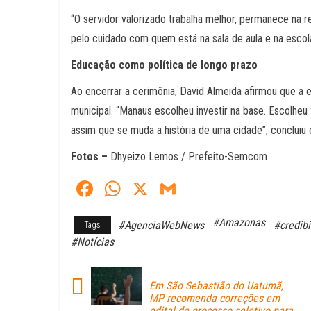
“O servidor valorizado trabalha melhor, permanece na 
pelo cuidado com quem está na sala de aula e na escola
Educação como política de longo prazo
Ao encerrar a cerimônia, David Almeida afirmou que a 
municipal. “Manaus escolheu investir na base. Escolheu f
assim que se muda a história de uma cidade”, concluiu o
Fotos –
Dhyeizo Lemos / Prefeito-Semcom
Fa
W
X
G
ce
ha
m
#Amazonas
#AgenciaWebNews
#credibi
Tags
bo
ts
ail
#Notícias
ok
A
pp
Em São Sebastião do Uatumã,
MP recomenda correções em
edital de processo seletivo para