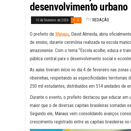
desenvolvimento urbano
Por
REDAÇÃO
10 de fevereiro de 2026
0
O prefeito de
Manaus
, David Almeida, abriu oficialment
de ensino, durante cerimônia realizada na escola munic
amazonense. Com o tema “Escola acolhe, educa e trans
pública central para o desenvolvimento social e econô
As aulas tiveram início no dia 4 de fevereiro nas zonas
ribeirinhas, respeitando as especificidades territoriai
250 mil estudantes, distribuídos em 514 unidades de en
Durante o evento, o prefeito destacou que educar em u
maior que o de diversas capitais brasileiras somadas e
Segundo ele, Manaus vem consolidando avanços consist
crescimento registrado entre as capitais brasileiras n