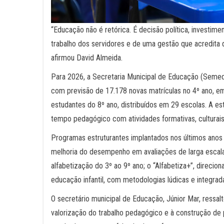
“Educação não é retórica. É decisão política, investim
trabalho dos servidores e de uma gestão que acredita q
afirmou David Almeida.
Para 2026, a Secretaria Municipal de Educação (Semed
com previsão de 17.178 novas matrículas no 4º ano, e
estudantes do 8º ano, distribuídos em 29 escolas. A es
tempo pedagógico com atividades formativas, culturais
Programas estruturantes implantados nos últimos anos 
melhoria do desempenho em avaliações de larga escala;
alfabetização do 3º ao 9º ano; o “Alfabetiza+”, direcio
educação infantil, com metodologias lúdicas e integrad
O secretário municipal de Educação, Júnior Mar, ressal
valorização do trabalho pedagógico e à construção de 