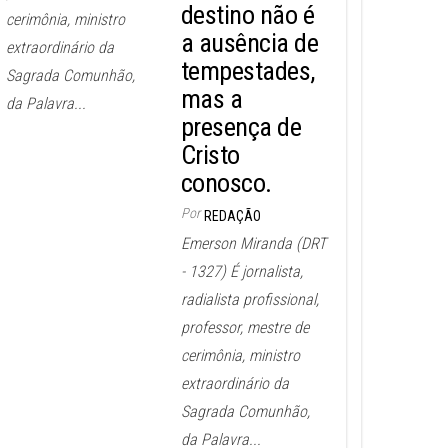
destino não é
cerimônia, ministro
a ausência de
extraordinário da
tempestades,
Sagrada Comunhão,
mas a
da Palavra...
presença de
Cristo
conosco.
Por
REDAÇÃO
Emerson Miranda (DRT
- 1327) É jornalista,
radialista profissional,
professor, mestre de
cerimônia, ministro
extraordinário da
Sagrada Comunhão,
da Palavra...