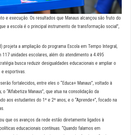
ento e execução. Os resultados que Manaus alcançou são fruto do
ue a escola é o principal instrumento de transformação social”,
) projeta a ampliação do programa Escola em Tempo Integral,
m 117 unidades escolares, além do atendimento a 4.495
tratégia busca reduzir desigualdades educacionais e ampliar o
 e esportivas.
serão fortalecidos, entre eles o “Educa+ Manaus”, voltado à
 o “Alfabetiza Manaus”, que atua na consolidação da
nado aos estudantes do 1º e 2º anos; e o “Aprende+”, focado na
as.
tou que os avanços da rede estão diretamente ligados à
políticas educacionais contínuas. “Quando falamos em