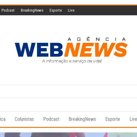
Podcast
BreakingNews
Esporte
Live
Agencia
A
informação
Web
a serviço
da vida!
News
tica
Colunistas
Podcast
BreakingNews
Esporte
Liv