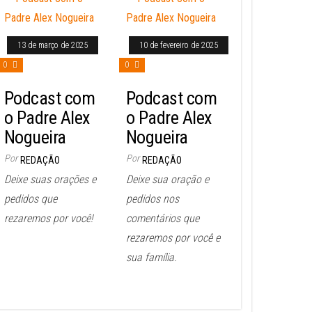
13 de março de 2025
10 de fevereiro de 2025
0
0
Podcast com
Podcast com
o Padre Alex
o Padre Alex
Nogueira
Nogueira
Por
Por
REDAÇÃO
REDAÇÃO
Deixe suas orações e
Deixe sua oração e
pedidos que
pedidos nos
rezaremos por você!
comentários que
rezaremos por você e
sua família.