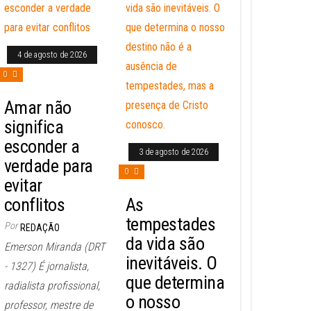
4 de agosto de 2026
0
Amar não
significa
esconder a
3 de agosto de 2026
verdade para
0
evitar
conflitos
As
tempestades
Por
REDAÇÃO
da vida são
Emerson Miranda (DRT
inevitáveis. O
- 1327) É jornalista,
que determina
radialista profissional,
o nosso
professor, mestre de