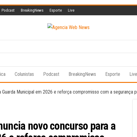
Podcast
BreakingNews
Esporte
Live
Agencia
A
informação
Web
a serviço
da vida!
News
tica
Colunistas
Podcast
BreakingNews
Esporte
Liv
nuncia novo concurso para a