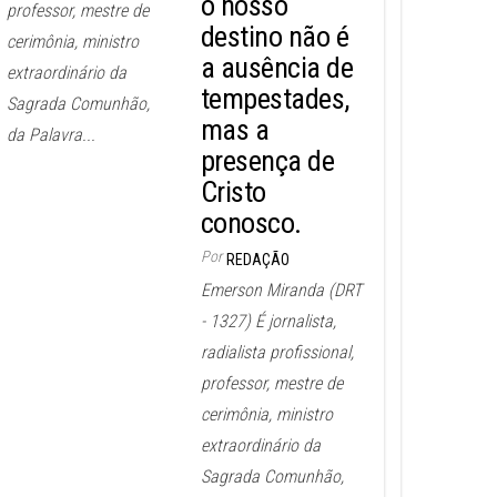
o nosso
professor, mestre de
destino não é
cerimônia, ministro
a ausência de
extraordinário da
tempestades,
Sagrada Comunhão,
mas a
da Palavra...
presença de
Cristo
conosco.
Por
REDAÇÃO
Emerson Miranda (DRT
- 1327) É jornalista,
radialista profissional,
professor, mestre de
cerimônia, ministro
extraordinário da
Sagrada Comunhão,