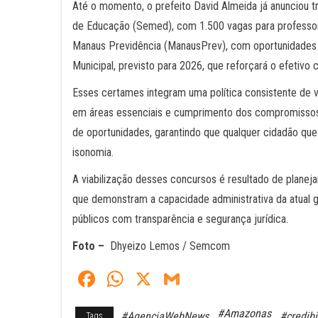
Até o momento, o prefeito David Almeida já anunciou t
de Educação (Semed), com 1.500 vagas para professore
Manaus Previdência (ManausPrev), com oportunidades pa
Municipal, previsto para 2026, que reforçará o efetiv
Esses certames integram uma política consistente de v
em áreas essenciais e cumprimento dos compromissos
de oportunidades, garantindo que qualquer cidadão que
isonomia.
A viabilização desses concursos é resultado de planejam
que demonstram a capacidade administrativa da atual g
públicos com transparência e segurança jurídica.
Foto –
Dhyeizo Lemos / Semcom
Fa
W
X
G
ce
ha
m
#Amazonas
#AgenciaWebNews
#credibi
Tags