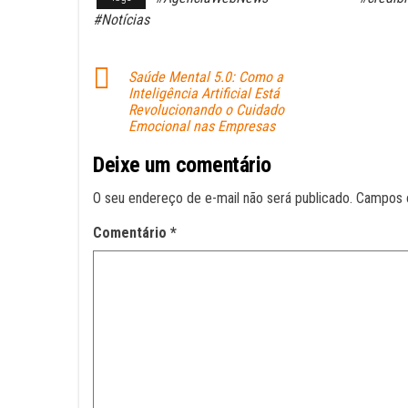
bo
ts
ail
#Notícias
ok
A
pp
Saúde Mental 5.0: Como a
Inteligência Artificial Está
Revolucionando o Cuidado
Emocional nas Empresas
Deixe um comentário
O seu endereço de e-mail não será publicado.
Campos 
Comentário
*