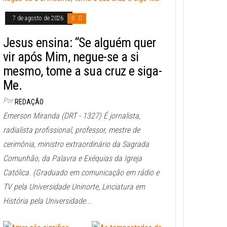
7 de agosto de 2026
0
Jesus ensina: “Se alguém quer
vir após Mim, negue-se a si
mesmo, tome a sua cruz e siga-
Me.
Por
REDAÇÃO
Emerson Miranda (DRT - 1327) É jornalista,
radialista profissional, professor, mestre de
cerimônia, ministro extraordinário da Sagrada
Comunhão, da Palavra e Exéquias da Igreja
Católica. (Graduado em comunicação em rádio e
TV pela Universidade Uninorte, Linciatura em
História pela Universidade...