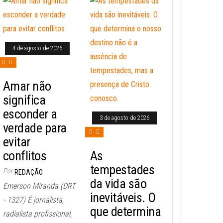
4 de agosto de 2026
0
Amar não
significa
esconder a
3 de agosto de 2026
verdade para
0
evitar
conflitos
As
tempestades
Por
REDAÇÃO
da vida são
Emerson Miranda (DRT
inevitáveis. O
- 1327) É jornalista,
que determina
radialista profissional,