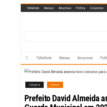
Skip
TáNaRede
Manaus
Amazonas
Política
Colunistas
to
the
content
TáNaRede
Manaus
Amazonas
Polí
Categoria
Manaus
Prefeito David Almeida a