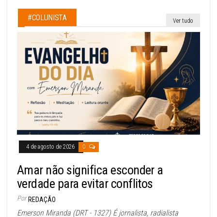
#COLUNISTA
Ver tudo
4 de agosto de 2026
0
Amar não significa esconder a
verdade para evitar conflitos
Por
REDAÇÃO
Emerson Miranda (DRT - 1327) É jornalista, radialista