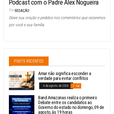
Podcast com o Padre Alex Nogueira
Por
REDAÇÃO
Deixe sua oração e pedidos nos comentários que rezaremos
por você e sua família.
POSTS RECENTES
Amar não significa esconder a
verdade para evitar conflitos
4 de agosto de 2026
0
Band Amazonas realiza o primeiro
Debate entre os candidatos ao
Governo do estado no domingo, 09 de
agosto, às 19 horas