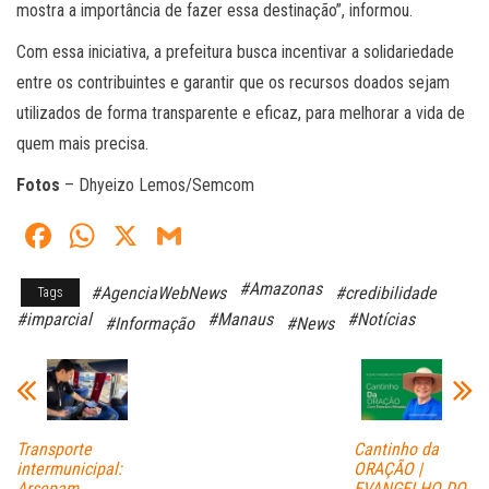
mostra a importância de fazer essa destinação”, informou.
Com essa iniciativa, a prefeitura busca incentivar a solidariedade
entre os contribuintes e garantir que os recursos doados sejam
utilizados de forma transparente e eficaz, para melhorar a vida de
quem mais precisa.
Fotos
– Dhyeizo Lemos/Semcom
Fa
W
X
G
ce
ha
m
#Amazonas
#AgenciaWebNews
#credibilidade
Tags
bo
ts
ail
#imparcial
#Manaus
#Notícias
#Informação
#News
ok
A
pp
Transporte
Cantinho da
intermunicipal:
ORAÇÃO |
Arsepam
EVANGELHO DO