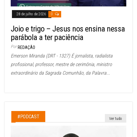
28 de julho de 2026
0
Joio e trigo – Jesus nos ensina nessa
parábola a ter paciência
Por
REDAÇÃO
Emerson Miranda (DRT - 1327) É jornalista, radialista
profissional, professor, mestre de cerimônia, ministro
extraordinário da Sagrada Comunhão, da Palavra...
#PODCAST
Ver tudo