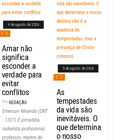
4 de agosto de 2026
0
Amar não
significa
esconder a
3 de agosto de 2026
verdade para
0
evitar
conflitos
As
tempestades
Por
REDAÇÃO
da vida são
Emerson Miranda (DRT
inevitáveis. O
- 1327) É jornalista,
que determina
radialista profissional,
o nosso
professor, mestre de