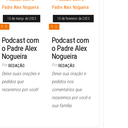
13 de março de 2025
10 de fevereiro de 2025
0
0
Podcast com
Podcast com
o Padre Alex
o Padre Alex
Nogueira
Nogueira
Por
Por
REDAÇÃO
REDAÇÃO
Deixe suas orações e
Deixe sua oração e
pedidos que
pedidos nos
rezaremos por você!
comentários que
rezaremos por você e
sua família.