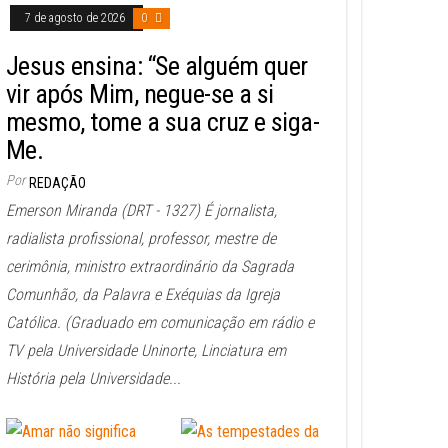
7 de agosto de 2026
0
Jesus ensina: “Se alguém quer
vir após Mim, negue-se a si
mesmo, tome a sua cruz e siga-
Me.
Por
REDAÇÃO
Emerson Miranda (DRT - 1327) É jornalista,
radialista profissional, professor, mestre de
cerimônia, ministro extraordinário da Sagrada
Comunhão, da Palavra e Exéquias da Igreja
Católica. (Graduado em comunicação em rádio e
TV pela Universidade Uninorte, Linciatura em
História pela Universidade...