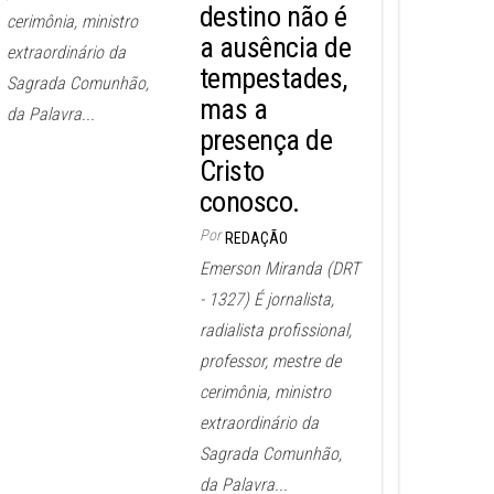
destino não é
cerimônia, ministro
a ausência de
extraordinário da
tempestades,
Sagrada Comunhão,
mas a
da Palavra...
presença de
Cristo
conosco.
Por
REDAÇÃO
Emerson Miranda (DRT
- 1327) É jornalista,
radialista profissional,
professor, mestre de
cerimônia, ministro
extraordinário da
Sagrada Comunhão,
da Palavra...