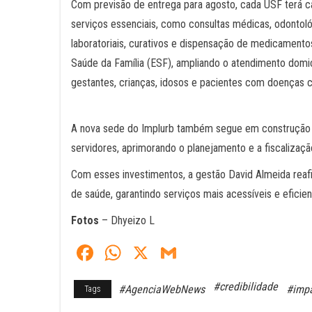
Com previsão de entrega para agosto, cada USF terá ca
serviços essenciais, como consultas médicas, odontol
laboratoriais, curativos e dispensação de medicamento
Saúde da Família (ESF), ampliando o atendimento domic
gestantes, crianças, idosos e pacientes com doenças c
A nova sede do Implurb também segue em construção e
servidores, aprimorando o planejamento e a fiscalizaçã
Com esses investimentos, a gestão David Almeida re
de saúde, garantindo serviços mais acessíveis e eficie
Fotos
– Dhyeizo L
Fa
W
X
G
ce
ha
m
#credibilidade
#AgenciaWebNews
#impa
Tags
bo
ts
ail