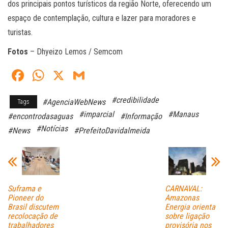
dos principais pontos turísticos da região Norte, oferecendo um
espaço de contemplação, cultura e lazer para moradores e
turistas.
Fotos
– Dhyeizo Lemos / Semcom
Fa
W
X
G
ce
ha
m
#credibilidade
#AgenciaWebNews
Tags
bo
ts
ail
#imparcial
#Manaus
#encontrodasaguas
#Informação
ok
A
#Notícias
#News
#PrefeitoDavidalmeida
pp
Suframa e
CARNAVAL:
Pioneer do
Amazonas
Brasil discutem
Energia orienta
recolocação de
sobre ligação
trabalhadores
provisória nos